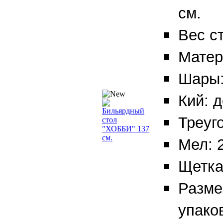
см.
Вес ст
Матер
Шары:
Кий: д
Треуг
Мел: 2
Щетка:
Разме
упако