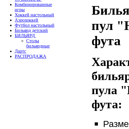
Комбинированные
Билья
игры
Хоккей настольный
Аэрохоккей
пул "
Футбол настольный
Бильярд детский
БИЛЬЯРД
фута
Столы
бильярдные
Дартс
РАСПРОДАЖА
Харак
бильяр
пула "
фута
:
Разме