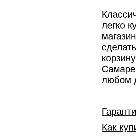
Классич
легко к
магази
сделать
корзину
Самаре,
любом д
Гаранти
Как куп