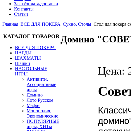
Заказ/оплата/доставка
Контакты
Статьи
Главная
ВСЕ ДЛЯ ПОКЕРА
Сукно, Столы
Стол для покера 
КАТАЛОГ ТОВАРОВ
Домино "СОВ
ВСЕ ДЛЯ ПОКЕРА
НАРДЫ
ШАХМАТЫ
Шашки
Цена:
НАСТОЛЬНЫЕ
ИГРЫ
Активити,
Ассоциатвные
Сове
игры
Домино
Лото Русское
Мафия
Классич
Монополия,
Экономические
домино"
ПОПУЛЯРНЫЕ
игры, ХИТы