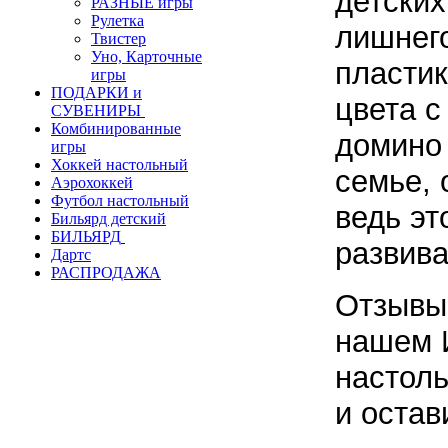
детских
РАЗНЫЕ игры
Рулетка
лишнего
Твистер
Уно, Карточные
пластик
игры
ПОДАРКИ и
цвета с
СУВЕНИРЫ
Комбинированные
домино
игры
Хоккей настольный
семье, 
Аэрохоккей
Футбол настольный
ведь эт
Бильярд детский
БИЛЬЯРД
развива
Дартс
РАСПРОДАЖА
Отзывы 
нашем 
настоль
и остав