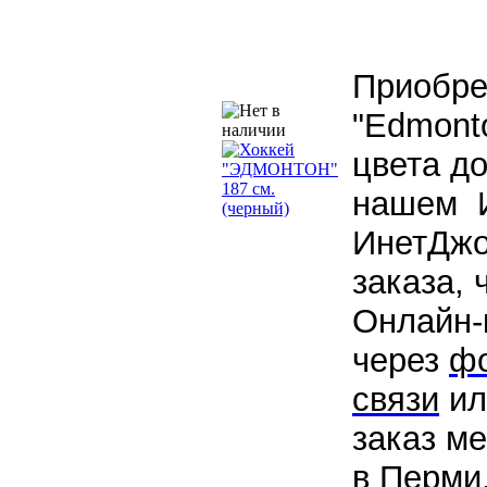
Приобре
"Edmonto
цвета до
нашем И
ИнетДжо
заказа, 
Онлайн-
через
фо
связи
ил
заказ м
в Перми