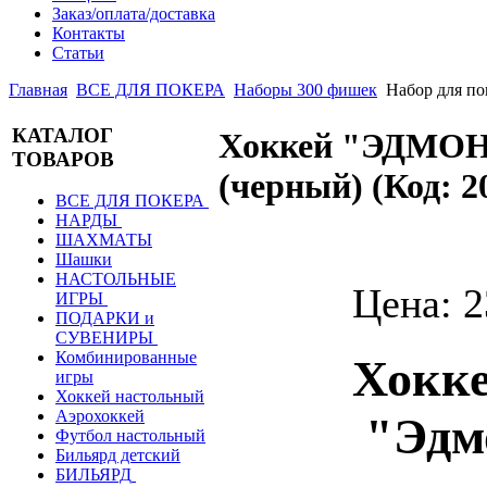
Заказ/оплата/доставка
Контакты
Статьи
Главная
ВСЕ ДЛЯ ПОКЕРА
Наборы 300 фишек
Набор для п
КАТАЛОГ
Хоккей "ЭДМОН
ТОВАРОВ
(черный)
(Код:
2
ВСЕ ДЛЯ ПОКЕРА
НАРДЫ
ШАХМАТЫ
Шашки
НАСТОЛЬНЫЕ
Цена:
2
ИГРЫ
ПОДАРКИ и
СУВЕНИРЫ
Комбинированные
Хокке
игры
Хоккей настольный
Аэрохоккей
"Эдмо
Футбол настольный
Бильярд детский
БИЛЬЯРД