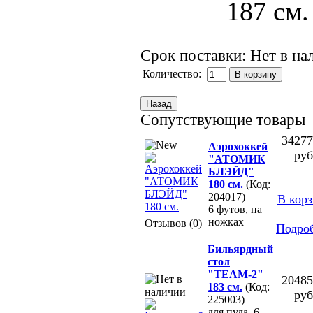
Срок поставки: Нет в на
Количество:
Сопутствующие товары
34277
Аэрохоккей
руб
"АТОМИК
БЛЭЙД"
180 см.
(Код:
204017)
В кор
6 футов, на
ножках
Отзывов (0)
Подро
Бильярдный
стол
"ТЕАМ-2"
20485
183 см.
(Код:
руб
225003)
для пула, 6