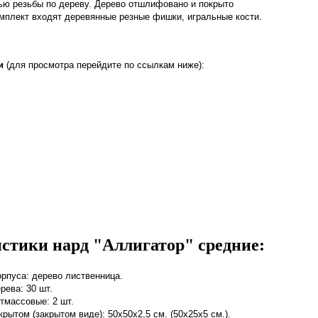
ью резьбы по дереву.
Дерево отшлифовано и покрыто
мплект входят деревянные резные фишки, игральные кости.
и
(для просмотра перейдите по ссылкам ниже):
стики нард "Аллигатор" средние:
рпуса: дерево лиственница.
рева: 30 шт.
тмассовые: 2 шт.
крытом (закрытом виде): 50х50х2,5 см. (50х25х5 см.).