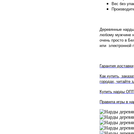
Вес без упак
Производите
Деревянные нарды
любому мужчине н
очень просто в Бе
или электронной п
Гарантия доставки
Как купить, заказа
городах, читайте з
Купить нарды ОПТо
Правила игры в на