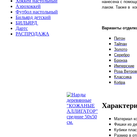
Хоккей настольный
нанесена с помощ
Аэрохоккей
лаком.
Также в ко
Футбол настольный
Бильярд детский
БИЛЬЯРД
Варианты отделк
Дартс
РАСПРОДАЖА
Питон
Тайпан
Золото
Серебро
Бронза
Имперские
Роза Ветров
Классика
Кобра
Характери
Материал ко
Фишки из де
Кубики плас
Размер в от