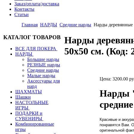
Заказ/оплата/доставка
Контакты
Статьи
Главная
НАРДЫ
Средние нарды
Нарды деревянны
КАТАЛОГ ТОВАРОВ
Нарды деревя
50х50 см.
(Код:
ВСЕ ДЛЯ ПОКЕРА
НАРДЫ
Большие нарды
РЕЗНЫЕ нарды
Средние нарды
Малые нарды
Цена:
3200.00 ру
Аксессуары для
нард
Нарды 
ШАХМАТЫ
Шашки
средние
НАСТОЛЬНЫЕ
ИГРЫ
ПОДАРКИ и
СУВЕНИРЫ
Красивые и аккур
Комбинированные
понравятся Вам. О
игры
оригинальной фак