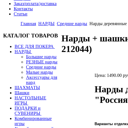
Заказ/оплата/доставка
Контакты
Статьи
Главная
НАРДЫ
Средние нарды
Нарды деревянны
КАТАЛОГ ТОВАРОВ
Нарды + шашки
212044
)
ВСЕ ДЛЯ ПОКЕРА
НАРДЫ
Большие нарды
РЕЗНЫЕ нарды
Средние нарды
Малые нарды
Цена:
1490.00 ру
Аксессуары для
нард
Нарды д
ШАХМАТЫ
Шашки
"Россия
НАСТОЛЬНЫЕ
ИГРЫ
ПОДАРКИ и
СУВЕНИРЫ
Комбинированные
игры
Варианты отделк