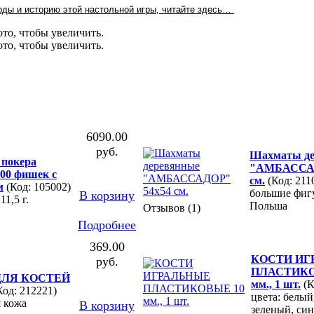
рды и историю этой настольной игры, читайте здесь…
6090.00
руб.
Шахматы де
 покера
"АМБАССАД
00 фишек с
см.
(Код: 211
м
(Код: 105002)
большие фигу
В корзину
1,5 г.
Польша
Отзывов (1)
Подробнее
369.00
КОСТИ ИГ
руб.
ПЛАСТИКО
ДЛЯ КОСТЕЙ
мм., 1 шт.
(К
Код: 212221)
цвета: белый
я кожа
В корзину
зеленый, син