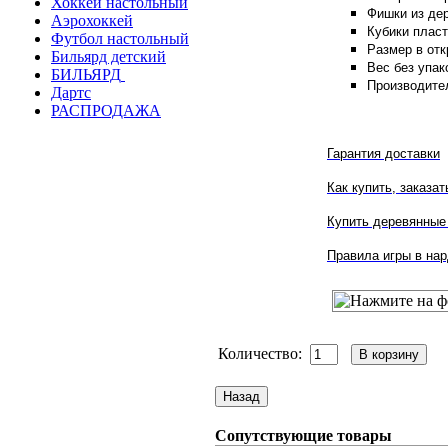
Хоккей настольный
Фишки из дер
Аэрохоккей
Кубики пласт
Футбол настольный
Размер в отк
Бильярд детский
Вес без упако
БИЛЬЯРД
Производител
Дартс
РАСПРОДАЖА
Гарантия доставки
Как купить, заказат
Купить деревянные 
Правила игры в на
Количество:
Сопутствующие товары