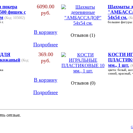
6090.00
я покера
Шахматы д
00 фишек с
"АМБАСС
руб.
ом
54х54 см.
(Код: 105002)
(К
 г.
большие фигуры 
В корзину
Отзывов (1)
Подробнее
369.00
 ДЛЯ
КОСТИ И
кожаный
ПЛАСТИК
руб.
(Код:
мм., 1 шт.
(
ожа
цвета: белый, же
синий, красный,
В корзину
Отзывов (0)
Подробнее
ать отзыв.
C