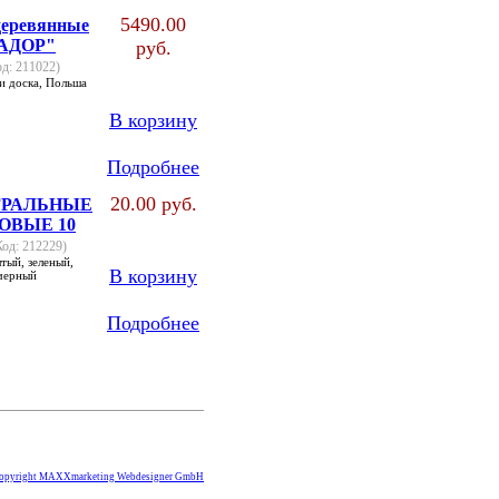
5490.00
еревянные
АДОР"
руб.
од: 211022)
и доска, Польша
В корзину
Подробнее
20.00 руб.
ГРАЛЬНЫЕ
ОВЫЕ 10
Код: 212229)
лтый, зеленый,
В корзину
 черный
Подробнее
opyright MAXXmarketing Webdesigner GmbH