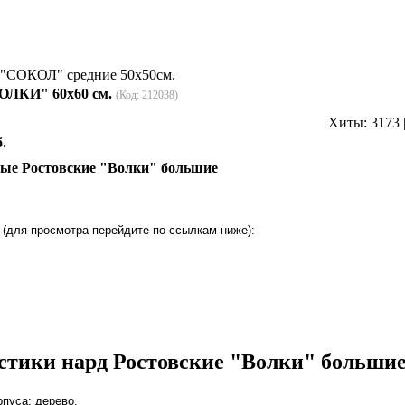
 "СОКОЛ" средние 50х50см.
ОЛКИ" 60х60 см.
(Код:
212038
)
Хиты:
3173
.
ые Ростовские "Волки" большие
(для просмотра перейдите по ссылкам ниже):
стики нард Ростовские "Волки" большие
пуса: дерево.