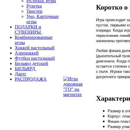
РАЗНЫЕ игры
Коротко о
Рулетка
Твистер
Уно, Карточные
Игра происходит н
игры
пустое, первыми х
ПОДАРКИ и
очереди. Когда иг
СУВЕНИРЫ
пересечение линий
Комбинированные
захвачены противн
игры
Хоккей настольный
Любая фишка должн
Аэрохоккей
(дыхательный пункт
Футбол настольный
диагонали. Когда 
Бильярд детский
остается степени 
БИЛЬЯРД
с поля. Игроки та
Дартс
досрочного прекра
РАСПРОДАЖА
Характери
Размер в отк
Корпус: пла
Фишки пласт
Размер упак