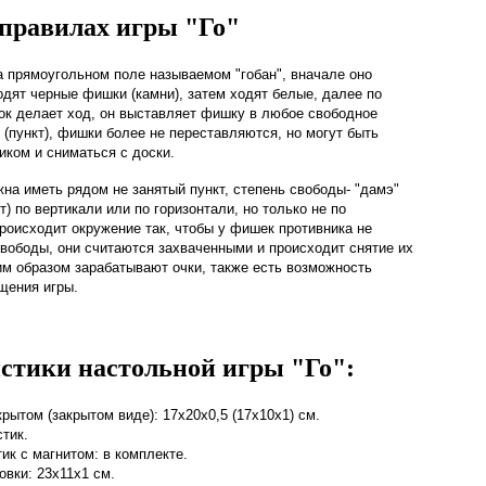
 правилах игры "Го"
а прямоугольном поле называемом "гобан", вначале оно
одят черные фишки (камни), затем ходят белые, далее по
рок делает ход, он выставляет фишку в любое свободное
 (пункт), фишки более не переставляются, но могут быть
иком и сниматься с доски.
а иметь рядом не занятый пункт, степень свободы- "дамэ"
) по вертикали или по горизонтали, но только не по
происходит окружение так, чтобы у фишек противника не
свободы, они считаются захваченными и происходит снятие их
ким образом зарабатывают очки, также есть возможность
щения игры.
стики настольной игры "Го":
рытом (закрытом виде): 17х20х0,5 (17х10х1) см.
стик
.
ик с магнитом: в комплекте.
овки: 23х11х1 см.