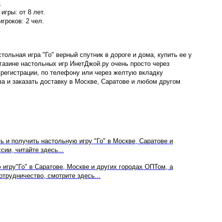
.
игры: от 8 лет.
гроков: 2 чел.
тольная игра "Го" верный спутник в дороге и дома, купить ее у
агазине настольных игр ИнетДжой.ру очень просто через
з регистрации, по телефону или через желтую вкладку
ва и заказать доставку в Москве, Саратове и любом другом
ть и получить настольную игру "Го" в Москве, Саратове и
сии, читайте здесь...
 игру"Го" в Саратове,
Москве
и других городах ОПТом, а
отрудничество, смотрите здесь...