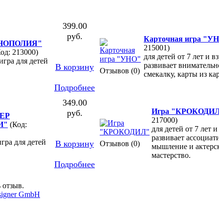
399.00
руб.
Карточная игра "У
ОНОПОЛИЯ"
215001)
Код: 213000)
для детей от 7 лет и в
игра для детей
развивает внимательн
В корзину
Отзывов (0)
смекалку, карты из ка
Подробнее
349.00
Игра "КРОКОДИ
руб.
ПЕР
217000)
И"
(Код:
для детей от 7 лет и
развивает ассоциат
игра для детей
В корзину
Отзывов (0)
мышление и актерс
мастерство.
Подробнее
 отзыв.
signer GmbH