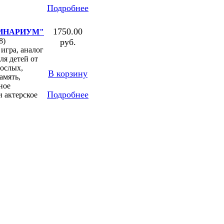
Подробнее
1750.00
ИНАРИУМ"
8)
руб.
игра, аналог
ля детей от
рослых,
В корзину
амять,
ное
Подробнее
 актерское