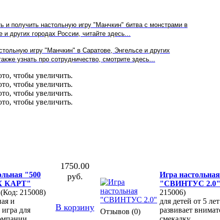
ть и получить настольную игру "Манчкин" битва с монстрами в
е
и других городах России, читайте здесь...
стольную игру "Манчкин" в
Саратове, Энгельсе
и других
акже узнать про сотрудничество, смотрите здесь...
1750.00
ольная "500
Игра настольная
руб.
 КАРТ"
"СВИНТУС 2.0
(Код: 215008)
215006)
ая и
для детей от 5 ле
В корзину
 игра для
развивает внимат
Отзывов (0)
омпании
смекалку.