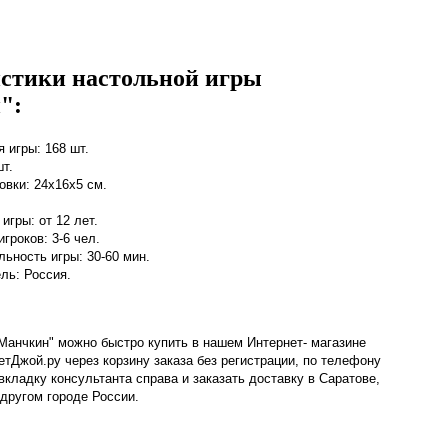
стики настольной игры
":
 игры: 168 шт.
т.
овки: 24х16х5 см.
игры: от 12 лет.
гроков: 3-6 чел.
ьность игры: 30-60 мин.
ль: Россия.
Манчкин" можно быстро купить в нашем Интернет- магазине
етДжой.ру через корзину заказа без регистрации, по телефону
вкладку консультанта справа и заказать доставку в Саратове,
другом городе России.