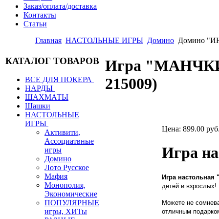
Заказ/оплата/доставка
Контакты
Статьи
Главная
НАСТОЛЬНЫЕ ИГРЫ
Домино
Домино "ИН
КАТАЛОГ ТОВАРОВ
Игра "МАНЧКИН"
215009
)
ВСЕ ДЛЯ ПОКЕРА
НАРДЫ
ШАХМАТЫ
Шашки
НАСТОЛЬНЫЕ
ИГРЫ
Цена:
899.00 руб
Активити,
Ассоциатвные
Игра н
игры
Домино
Лото Русское
Мафия
Игра настольная 
Монополия,
детей и взрослых!
Экономические
ПОПУЛЯРНЫЕ
Можете не сомнева
игры, ХИТы
отличным подарком