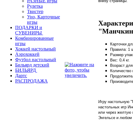
РАЗНЫЕ игры
внизу страницы.
Рулетка
Твистер
Уно, Карточные
Характери
игры
ПОДАРКИ и
"Манчкин
СУВЕНИРЫ
Комбинированные
игры
Карточки для
Хоккей настольный
Правила: 1
ш
Аэрохоккей
Размер упак
Футбол настольный
Вес: 0,4 кг.
Бильярд детский
Возраст для 
БИЛЬЯРД
Количество и
Дартс
Продолжител
РАСПРОДАЖА
Производите
Игру настольную "
настольных игр Ин
или через желтую 
Энгельсе и любом 