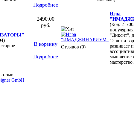
Подробнее
Игра
2490.00
"ИМАДЖ
(Код: 21700
руб.
популярная 
ИЗАТОРЫ"
"Диксит", д
04)
12 лет и вз
В корзину
и старше
развивает п
Отзывов (0)
ассоциатив
Подробнее
мышление и
мастерство.
 отзыв.
signer GmbH