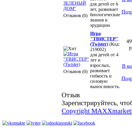
для детей от 6
лет, развивает
Под
биологические
Отзывов (0)
знания и
эрудицию
Игра
"ТВИСТЕР"
49
(Twister)
(Код:
р
219002)
для детей от 4
лет и
взрослых,
В к
развивает
Отзывов (0)
гибкость и
Под
силовую
выносливость.
Отзыв
Зарегистрируйтесь, что
Copyright MAXXmarket