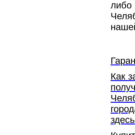
либо 
Челяб
наше
Гаран
Как з
получ
Челя
город
здесь.