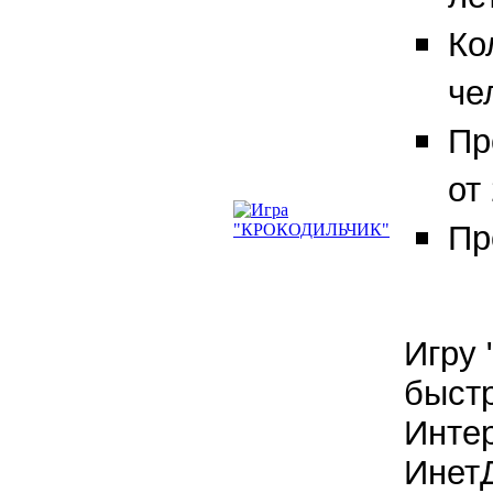
Ко
че
Пр
от
Пр
Игру 
быстр
Интер
ИнетД