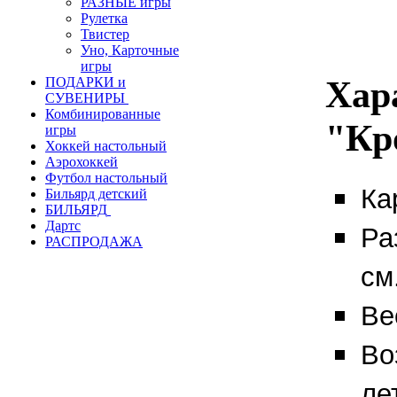
РАЗНЫЕ игры
Рулетка
Твистер
Уно, Карточные
игры
Хар
ПОДАРКИ и
СУВЕНИРЫ
Комбинированные
"Кр
игры
Хоккей настольный
Аэрохоккей
Футбол настольный
Ка
Бильярд детский
БИЛЬЯРД
Дартс
Ра
РАСПРОДАЖА
см
Вес
Во
лет