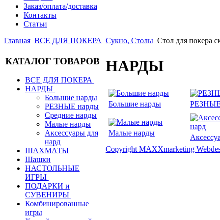
Заказ/оплата/доставка
Контакты
Статьи
Главная
ВСЕ ДЛЯ ПОКЕРА
Сукно, Столы
Стол для покера 
КАТАЛОГ ТОВАРОВ
НАРДЫ
ВСЕ ДЛЯ ПОКЕРА
НАРДЫ
Большие нарды
Большие нарды
РЕЗНЫЕ
РЕЗНЫЕ нарды
Средние нарды
Малые нарды
Малые нарды
Аксессуары для
Аксессу
нард
Copyright MAXXmarketing Webde
ШАХМАТЫ
Шашки
НАСТОЛЬНЫЕ
ИГРЫ
ПОДАРКИ и
СУВЕНИРЫ
Комбинированные
игры