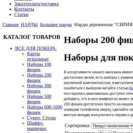
Заказ/оплата/доставка
Контакты
Статьи
Главная
НАРДЫ
Большие нарды
Нарды деревянные "СИРИЯ
КАТАЛОГ ТОВАРОВ
Наборы 200 фи
ВСЕ ДЛЯ ПОКЕРА
Карты
Наборы для пок
игральные
Наборы 100
фишек
В ассортименте нашего магазина имею
Наборы 200
достаточно велик, есть наборы с номин
фишек
различной комплектностью, в металличе
Наборы 300
ошибиться с выбором читайте статью
К
фишек
постарались максимально доступно опис
Наборы 500
добавить, что в него комфортно может и
фишек
200 фишек достаточно просто на нашем 
Наборы 600-1000
номерам телефонов сверху, сделайте за
фишек
желтую вкладку консультанта справа и 
Сукно, Столы
Шаффл-
Сортировка:
машинки,