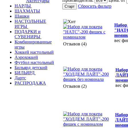
Производитель:
Цена:
от
Аксессуары
НАРДЫ
Сбросить фильтр
ШАХМАТЫ
Шашки
НАСТОЛЬНЫЕ
Набор
ИГРЫ
"НАТС
ПОДАРКИ и
номин
СУВЕНИРЫ
вес фи
Комбинированные
Отзывов (4)
игры
Хоккей настольный
Аэрохоккей
Футбол настольный
Бильярд детский
Набо
БИЛЬЯРД
ЛАЙТ"
Дартс
номи
РАСПРОДАЖА
вес фи
Отзывов (2)
Набор
ЛАЙТ"
номи