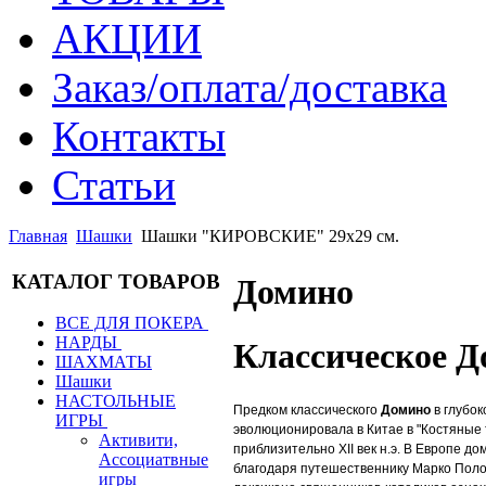
АКЦИИ
Заказ/оплата/доставка
Контакты
Статьи
Главная
Шашки
Шашки "КИРОВСКИЕ" 29х29 см.
КАТАЛОГ ТОВАРОВ
Домино
ВСЕ ДЛЯ ПОКЕРА
НАРДЫ
Классическое Д
ШАХМАТЫ
Шашки
НАСТОЛЬНЫЕ
Предком классического
Домино
в глубок
ИГРЫ
эволюционировала в Китае в "Костяные 
Активити,
приблизительно XII век н.э. В Европе д
Ассоциатвные
благодаря путешественнику Марко Поло
игры