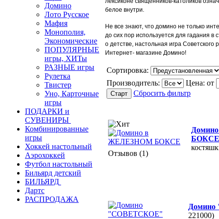
лексиконе священников-католиков озна
Домино
белое внутри.
Лото Русское
Мафия
Не все знают, что домино не только инт
Монополия,
до сих пор используется для гадания в 
Экономические
о детстве, настольная игра Советского 
ПОПУЛЯРНЫЕ
Интернет- магазине Домино!
игры, ХИТы
РАЗНЫЕ игры
Сортировка:
Рулетка
Производитель:
Цена:
от
Твистер
Сбросить фильтр
Уно, Карточные
игры
ПОДАРКИ и
СУВЕНИРЫ
Комбинированные
Домин
игры
БОКС
Хоккей настольный
костяшк
Отзывов (1)
Аэрохоккей
Футбол настольный
Бильярд детский
БИЛЬЯРД
Дартс
РАСПРОДАЖА
Домино
221000)