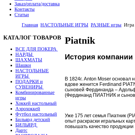
Заказ/оплата/доставка
Контакты
Статьи
Главная
НАСТОЛЬНЫЕ ИГРЫ
РАЗНЫЕ игры
Игр
КАТАЛОГ ТОВАРОВ
Piatnik
ВСЕ ДЛЯ ПОКЕРА
НАРДЫ
История компании
ШАХМАТЫ
Шашки
НАСТОЛЬНЫЕ
ИГРЫ
В 1824г. Anton Moser основал 
ПОДАРКИ и
вдове женится Ferdinand PIATN
СУВЕНИРЫ
сыновей Фердинанда – Адоль
Комбинированные
(Фердинанд ПИАТНИК и сыновья
игры
Хоккей настольный
Аэрохоккей
Футбол настольный
Уже 175 лет семья Пиатник (PI
Бильярд детский
опыт раскраски игральных карт
БИЛЬЯРД
повышать качество продукции 
Дартс