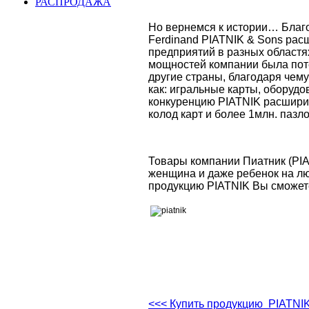
РАСПРОДАЖА
Но вернемся к истории… Благ
Ferdinand PIATNIK & Sons рас
предприятий в разных областя
мощностей компании была поте
другие страны, благодаря чем
как: игральные карты, оборуд
конкуренцию PIATNIK расшири
колод карт и более 1млн. пазл
Товары компании Пиатник (PIA
женщина и даже ребенок на лю
продукцию P
IATNIK
Вы сможет
<<< Купить продукцию PIATNIK