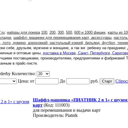
.ru
:
наборы для покера
100
,
200
,
300
,
500
,
600 и 1000 фишек
,
карты из 1
кладки
,
шаффл- машинки для перемешивания карт, аксессуары
,
настоль
 лото, домино, аэрохоккей, настольный хоккей, бильярд, футбол, тенни
рки себе, друзьям, мужчине и женщине, а так же ребенку на праздники:
зничные и оптовые цены,
доставка в Москве, Санкт- Петербурге, Саратов
учшими поставщиками, производителями, предприятиями и фабриками! Т
анным в прайс-листе.
Количество:
Цена:
от
До
руб.
Сброс
Шаффл-машинка «ПИАТНИК 2 в 1» с шузом 
карт
(Код: 111003)
для перемешивания и выдачи карт
Производитель: Piatnik