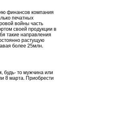
нию финансов компания
олько печатных
ировой войны часть
ортом своей продукции в
ебя такие направления
постоянно растущую
авая более 25млн.
, будь- то мужчина или
ли 8 марта. Приобрести