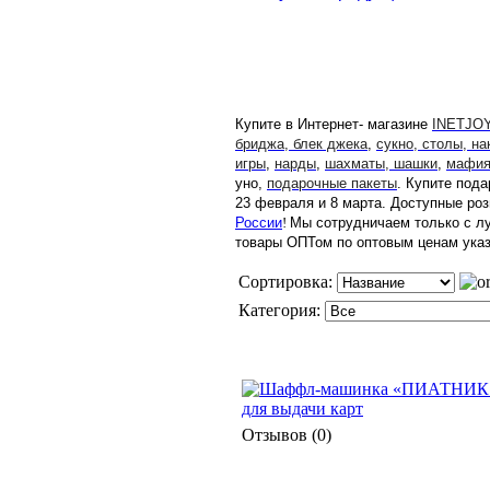
Купите в Интернет- магазине
INETJOY
бриджа, блек джека
,
сукно, столы, на
игры
,
нарды
,
шахматы, шашки
,
мафия,
уно,
подарочные пакеты
. Купите пода
23 февраля и 8 марта. Доступные ро
России
!
Мы сотрудничаем только с л
товары ОПТом по оптовым ценам указ
Сортировка:
Категория:
Отзывов (0)