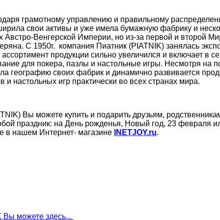
одаря грамотному управлению и правильному распределе
ширила свои активы и уже имела бумажную фабрику и неск
х Австро-Венгерской Империи, но из-за первой и второй М
ряна. С 1950г. компания Пиатник (PIATNIK) занялась эксп
у ассортимент продукции сильно увеличился и включает в с
ование для покера, пазлы и настольные игры. Несмотря на 
ла географию своих фабрик и динамично развивается прод
ов и настольных игр практически во всех странах мира.
TNIK) Вы можете купить и подарить друзьям, родственникам
бой праздник: на День рожденья, Новый год, 23 февраля и
е в нашем Интернет- магазине
INETJOY
.
ru
.
 Вы можете здесь...