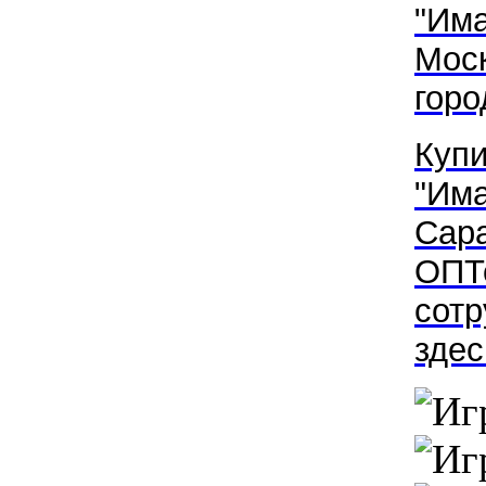
"
Им
Мос
горо
Купи
"
Им
Сар
ОПТо
сотр
здес