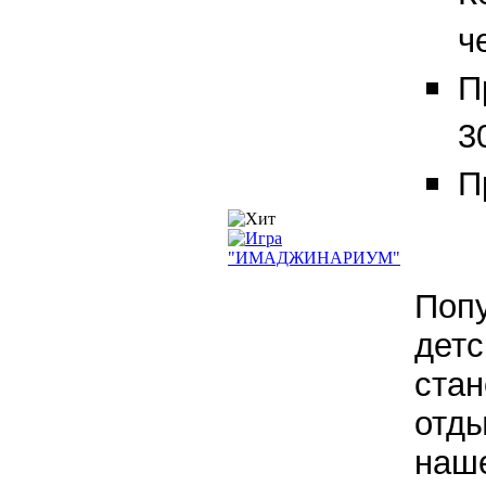
ч
П
3
П
Поп
детс
стан
отды
наше