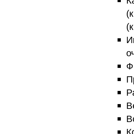
К
(
(
И
о
Ф
П
Р
В
В
К