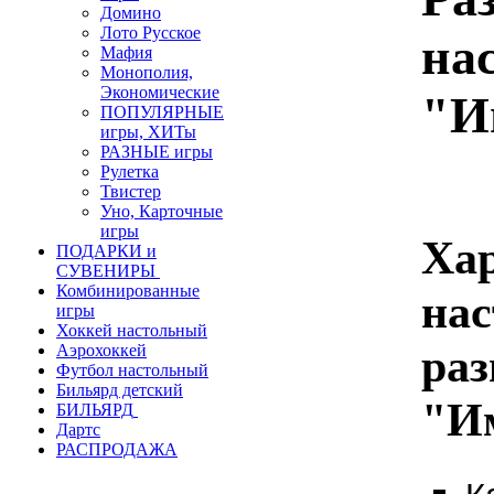
Домино
Лото Русское
на
Мафия
Монополия,
Экономические
"И
ПОПУЛЯРНЫЕ
игры, ХИТы
РАЗНЫЕ игры
Рулетка
Твистер
Уно, Карточные
игры
Ха
ПОДАРКИ и
СУВЕНИРЫ
Комбинированные
нас
игры
Хоккей настольный
ра
Аэрохоккей
Футбол настольный
Бильярд детский
"И
БИЛЬЯРД
Дартс
РАСПРОДАЖА