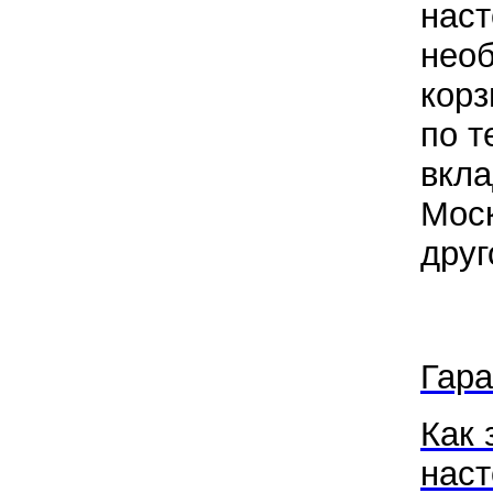
наст
необ
корз
по т
вкла
Моск
друг
Гара
Как 
наст