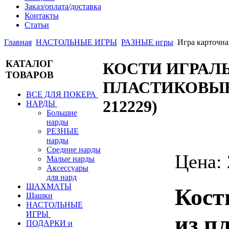
Заказ/оплата/доставка
Контакты
Статьи
Главная
НАСТОЛЬНЫЕ ИГРЫ
РАЗНЫЕ игры
Игра карточ
КАТАЛОГ
КОСТИ ИГРАЛ
ТОВАРОВ
ПЛАСТИКОВЫЕ 1
ВСЕ ДЛЯ ПОКЕРА
212229
)
НАРДЫ
Большие
нарды
РЕЗНЫЕ
нарды
Средние нарды
Цена:
Малые нарды
Аксессуары
для нард
ШАХМАТЫ
Кост
Шашки
НАСТОЛЬНЫЕ
ИГРЫ
из п
ПОДАРКИ и