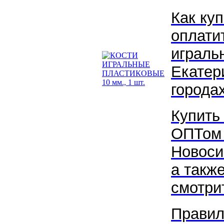
Как куп
оплати
играль
Екатер
городах
Купить
ОПТом 
Новоси
а такж
смотрит
Правил