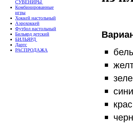
СУВЕНИРЫ
Комбинированные
игры
Хоккей настольный
Аэрохоккей
Футбол настольный
Вариан
Бильярд детский
БИЛЬЯРД
Дартс
белы
РАСПРОДАЖА
желт
зеле
сини
крас
черн