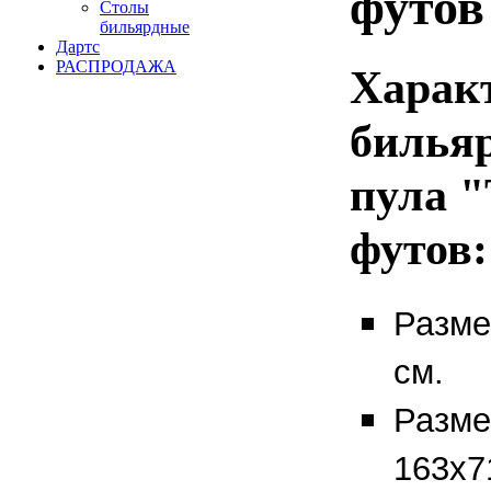
футов
Столы
бильярдные
Дартс
РАСПРОДАЖА
Харак
бильяр
пула "
футов
:
Разме
см.
Разме
163х7