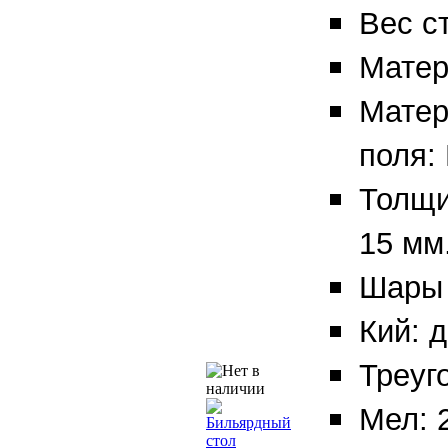
Вес ст
Матер
Матер
поля:
Толщи
15 мм
Шары 
Кий: д
Треуг
Мел: 