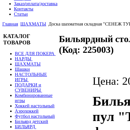
Заказ/оплата/доставка
Контакты
Статьи
Главная
ШАХМАТЫ
Доска шахматная складная "СЕНЕЖ Т
КАТАЛОГ
Бильярдный сто
ТОВАРОВ
(Код:
225003
)
ВСЕ ДЛЯ ПОКЕРА
НАРДЫ
ШАХМАТЫ
Шашки
НАСТОЛЬНЫЕ
Цена:
2
ИГРЫ
ПОДАРКИ и
СУВЕНИРЫ
Комбинированные
Билья
игры
Хоккей настольный
Аэрохоккей
пул "
Футбол настольный
Бильярд детский
БИЛЬЯРД