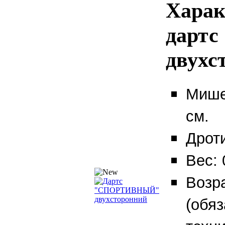
Харак
дартс
двухс
Мише
см.
Дроти
Вес: 
Возра
(обя