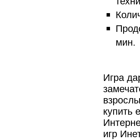
техни
Колич
Прод
мин.
Игра дар
замечат
взрослы
купить 
Интерне
игр Ине