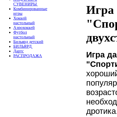
СУВЕНИРЫ
Игра 
Комбинированные
игры
Хоккей
"Спо
настольный
Аэрохоккей
Футбол
двух
настольный
Бильярд детский
БИЛЬЯРД
Дартс
Игра да
РАСПРОДАЖА
"Спорт
хороший
популяр
возраст
необход
дротика