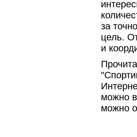
интерес
количес
за точн
цель. О
и коорд
Прочита
"Спорти
Интерне
можно в
можно о