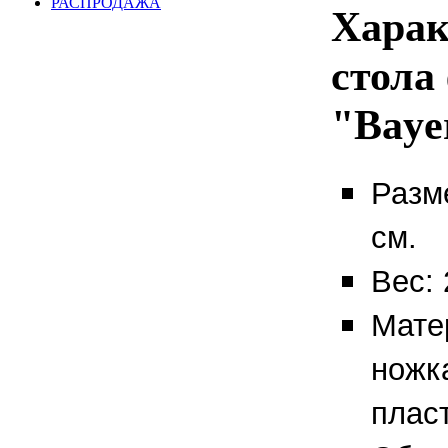
РАСПРОДАЖА
Харак
стола
"Bayer
Разм
см.
Вес: 
Мате
ножк
пласт