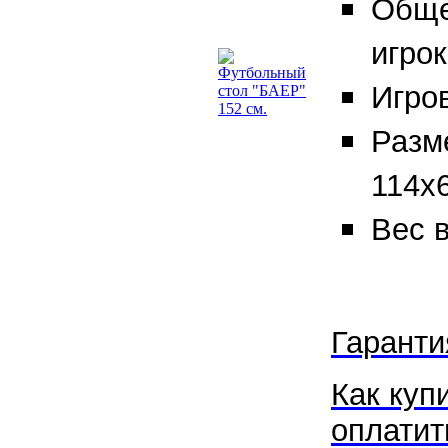
Обще
игрок
Игров
Разм
114х
Вес в
Гаранти
Как купи
оплатит