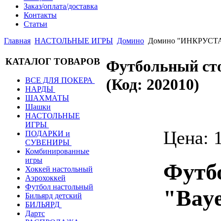
Заказ/оплата/доставка
Контакты
Статьи
Главная
НАСТОЛЬНЫЕ ИГРЫ
Домино
Домино "ИНКРУСТАЦ
КАТАЛОГ ТОВАРОВ
Футбольный сто
(Код:
202010
)
ВСЕ ДЛЯ ПОКЕРА
НАРДЫ
ШАХМАТЫ
Шашки
НАСТОЛЬНЫЕ
ИГРЫ
Цена:
ПОДАРКИ и
СУВЕНИРЫ
Комбинированные
игры
Футб
Хоккей настольный
Аэрохоккей
Футбол настольный
"Baye
Бильярд детский
БИЛЬЯРД
Дартс