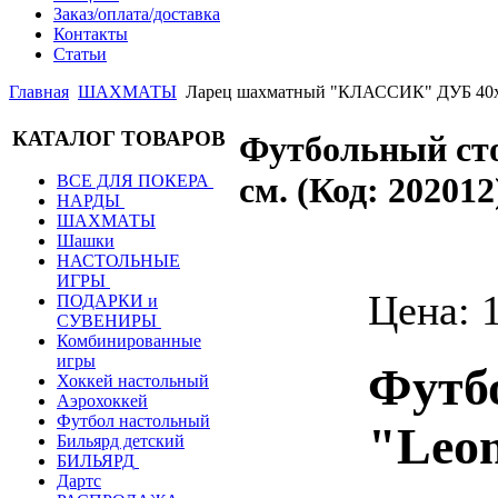
Заказ/оплата/доставка
Контакты
Статьи
Главная
ШАХМАТЫ
Ларец шахматный "КЛАССИК" ДУБ 40х
КАТАЛОГ ТОВАРОВ
Футбольный ст
см.
(Код:
202012
ВСЕ ДЛЯ ПОКЕРА
НАРДЫ
ШАХМАТЫ
Шашки
НАСТОЛЬНЫЕ
ИГРЫ
Цена:
ПОДАРКИ и
СУВЕНИРЫ
Комбинированные
игры
Футб
Хоккей настольный
Аэрохоккей
Футбол настольный
"Leon
Бильярд детский
БИЛЬЯРД
Дартс