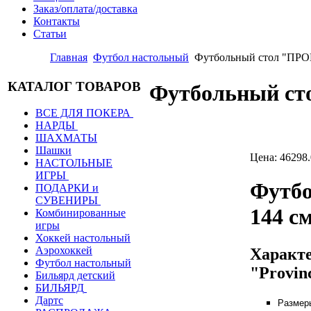
Заказ/оплата/доставка
Контакты
Статьи
Главная
Футбол настольный
Футбольный стол "ПР
КАТАЛОГ ТОВАРОВ
Футбольный с
ВСЕ ДЛЯ ПОКЕРА
НАРДЫ
ШАХМАТЫ
Шашки
Цена:
46298.
НАСТОЛЬНЫЕ
ИГРЫ
Футбо
ПОДАРКИ и
СУВЕНИРЫ
144 см
Комбинированные
игры
Хоккей настольный
Аэрохоккей
Характе
Футбол настольный
"Provinc
Бильярд детский
БИЛЬЯРД
Дартс
Размеры