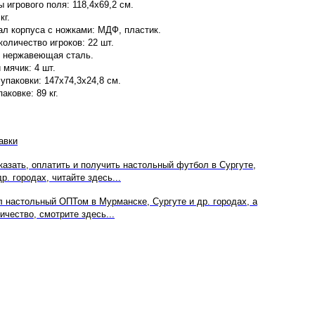
 игрового поля: 118,4х69,2 см.
кг.
л корпуса с ножками: МДФ, пластик.
оличество игроков: 22 шт.
: нержавеющая сталь.
 мячик: 4 шт.
упаковки: 147х74,3х24,8 см.
аковке: 89 кг.
авки
аказать, оплатить и получить настольный футбол в Сургуте,
р. городах, читайте здесь...
 настольный ОПТом в Мурманске, Сургуте и др. городах, а
ичество, смотрите здесь...