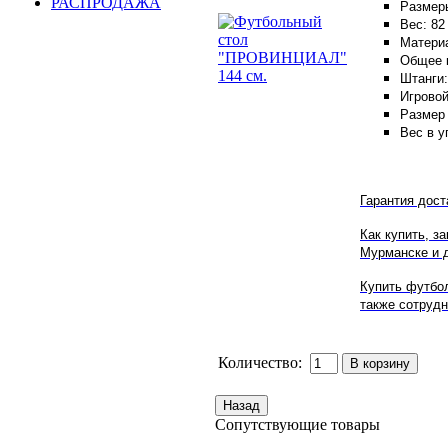
РАСПРОДАЖА
Размеры
Вес: 82 
Материа
Общее к
Штанги
Игровой
Размер 
Вес в уп
Гарантия дост
Как купить, з
Мурманске и д
Купить футбол
также сотрудн
Количество:
Сопутствующие товары