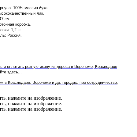
рпуса: 100% массив бука.
ысококачественный лак.
47 см.
ртонная коробка.
вки: 1,2 кг.
ль: Россия.
ть и оплатить резную икону из дерева в Воронеже, Краснодаре
йте здесь...
м в Краснодаре, Воронеже и др. городах, про сотрудничество,