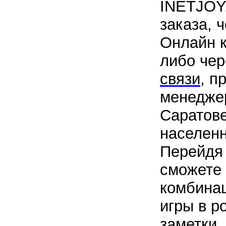
INETJOY.
заказа, 
Онлайн к
либо че
связи
, п
менедже
Саратове
населенн
Перейдя
сможете 
комбинац
игры в p
заметки.