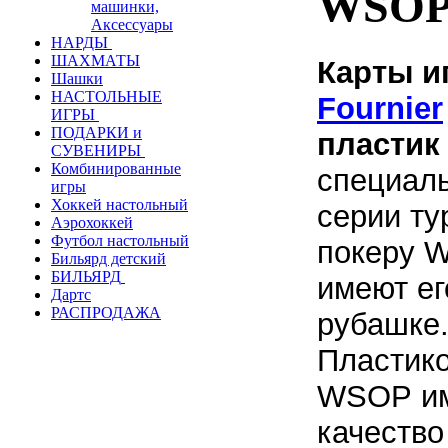
WSOP
машинки,
Аксессуары
НАРДЫ
ШАХМАТЫ
Карты и
Шашки
НАСТОЛЬНЫЕ
Fournier
ИГРЫ
ПОДАРКИ и
пластик
СУВЕНИРЫ
Комбинированные
специал
игры
Хоккей настольный
серии ту
Аэрохоккей
Футбол настольный
покеру
W
Бильярд детский
БИЛЬЯРД
имеют ег
Дартс
РАСПРОДАЖА
рубашке
П
ластик
WSOP им
качество