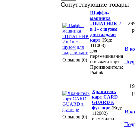
Сопутствующие товары
Шаффл-
машинка
29
«ПИАТНИК 2
в 1» с шузом
р
для выдачи
карт
(Код:
111003)
В к
для
перемешивания
Отзывов (0)
Под
и выдачи карт
Производитель:
Piatnik
19
Хранитель
р
карт CARD
GUARD в
футляре
(Код:
В к
112002)
Отзывов (0)
из металла
Под