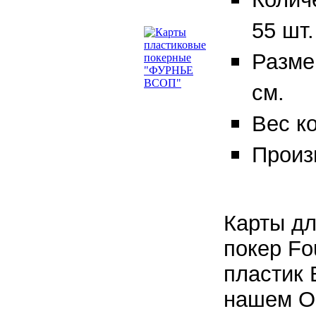
55 шт.
Разме
см.
Вес ко
Произ
Карты дл
покер F
пластик 
нашем On