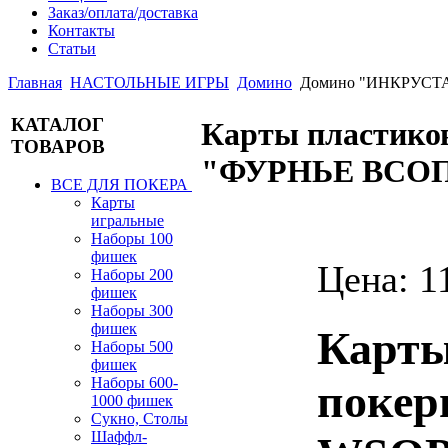
Заказ/оплата/доставка
Контакты
Статьи
Главная
НАСТОЛЬНЫЕ ИГРЫ
Домино
Домино "ИНКРУСТАЦ
КАТАЛОГ
Карты пластико
ТОВАРОВ
"ФУРНЬЕ ВСО
ВСЕ ДЛЯ ПОКЕРА
Карты
игральные
Наборы 100
фишек
Цена:
1
Наборы 200
фишек
Наборы 300
фишек
Карты
Наборы 500
фишек
Наборы 600-
покер
1000 фишек
Сукно, Столы
Шаффл-