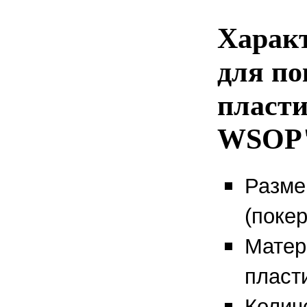
Харак
для по
пласти
WSOP
Разме
(поке
Матер
пласт
Количе