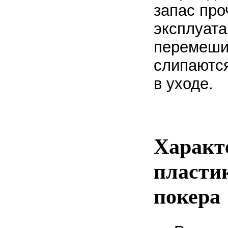
запас про
эксплуата
перемешив
слипаются
в уходе.
Характ
пласти
покера 