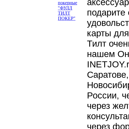
аксессуар
подарите 
удовольст
карты для
Тилт очен
нашем Он
INETJOY.r
Саратове,
Новосибир
России, ч
через жел
консульта
через
фор