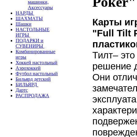
Poker"
машинки,
Аксессуары
НАРДЫ
ШАХМАТЫ
Карты иг
Шашки
НАСТОЛЬНЫЕ
"
Full Tilt
ИГРЫ
ПОДАРКИ и
пластик
СУВЕНИРЫ
Комбинированные
Тилт– это
игры
Хоккей настольный
решение 
Аэрохоккей
Футбол настольный
Они отли
Бильярд детский
БИЛЬЯРД
замечате
Дартс
РАСПРОДАЖА
эксплуат
характери
подверже
поврежде