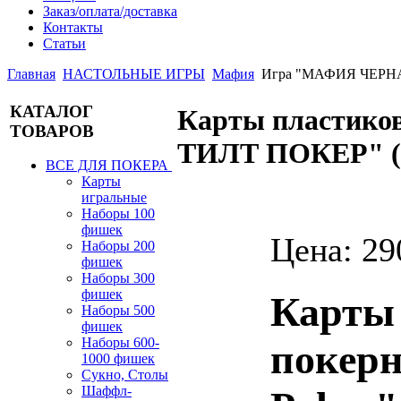
Заказ/оплата/доставка
Контакты
Статьи
Главная
НАСТОЛЬНЫЕ ИГРЫ
Мафия
Игра "МАФИЯ ЧЕРНАЯ"
КАТАЛОГ
Карты пластико
ТОВАРОВ
ТИЛТ ПОКЕР"
ВСЕ ДЛЯ ПОКЕРА
Карты
игральные
Наборы 100
фишек
Цена:
29
Наборы 200
фишек
Наборы 300
фишек
Карты
Наборы 500
фишек
Наборы 600-
покерн
1000 фишек
Сукно, Столы
Шаффл-