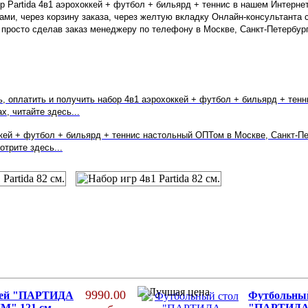
р Partida 4в1 аэрохоккей + футбол + бильярд + теннис в нашем Интерне
ми, через корзину заказа, через желтую вкладку Онлайн-консультанта 
просто сделав заказ менеджеру по телефону в Москве, Санкт-Петербург
ть, оплатить и получить
набор 4в1
аэрохоккей + футбол + бильярд + тенн
х, читайте здесь...
кей + футбол + бильярд + теннис
настольный ОПТом в
Москве, Санкт-П
отрите здесь...
9990.00
кей "ПАРТИДА
Футбольный
" 121 см.
"ПАРТИД