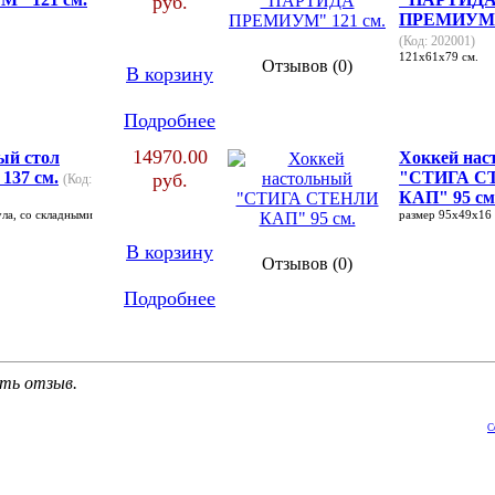
руб.
ПРЕМИУМ" 
(Код: 202001)
121x61x79 см.
Отзывов (0)
В корзину
Подробнее
14970.00
ый стол
Хоккей нас
137 см.
"СТИГА С
руб.
(Код:
КАП" 95 см
ула, со складными
размер 95х49х16 
В корзину
Отзывов (0)
Подробнее
ать отзыв.
C