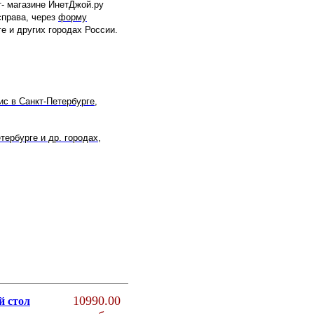
т- магазине ИнетДжой.ру
справа, через
форму
е и других городах России.
ис
в
Санкт-Петербурге
,
етербурге
и др. городах,
10990.00
 стол
А