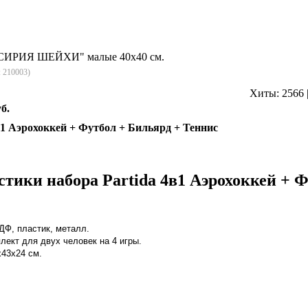
"СИРИЯ ШЕЙХИ" малые 40х40 см.
:
210003
)
Хиты:
2566
б.
в1 Аэрохоккей + Футбол + Бильярд + Теннис
тики набора Partida 4в1 Аэрохоккей + 
ДФ, пластик, металл.
лект для двух человек на 4 игры.
х43х24 см.