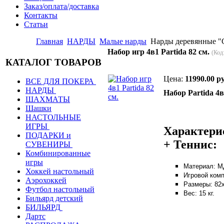
Заказ/оплата/доставка
Контакты
Статьи
Главная
НАРДЫ
Малые нарды
Нарды деревянные 
Набор игр 4в1 Partida 82 см.
(Код
КАТАЛОГ ТОВАРОВ
Цена:
11990.00 ру
ВСЕ ДЛЯ ПОКЕРА
НАРДЫ
Набор Partida 4
ШАХМАТЫ
Шашки
НАСТОЛЬНЫЕ
ИГРЫ
Характерис
ПОДАРКИ и
+ Теннис:
СУВЕНИРЫ
Комбинированные
игры
Материал: М
Хоккей настольный
Игровой комп
Аэрохоккей
Размеры: 82
Футбол настольный
Вес: 15 кг.
Бильярд детский
БИЛЬЯРД
Дартс