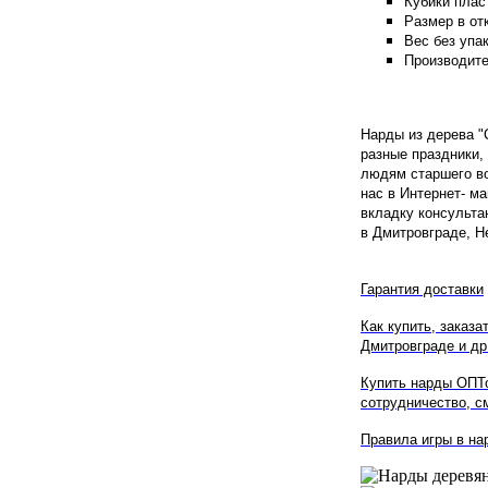
Кубики плас
Размер в отк
Вес без упако
Производите
Нарды из дерева
"
разные праздники,
людям старшего во
нас в Интернет- ма
вкладку консульта
в Дмитровграде, Н
Гарантия доставки
Как купить, заказа
Дмитровграде
и др.
Купить нарды ОПТ
сотрудничество, см
Правила игры в на