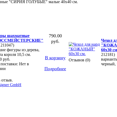
790.00
уры шахматные
ОССМЕЙСТЕРСКИЕ"
Чехол д
руб.
 211047)
"КОЖ
шие фигуры из дерева,
60х30 см
а короля 10,5 см.
212181)
В корзину
0 руб.
варианты
Отзывов (0)
поставки: Нет в
черный,
Подробнее
чии
 отзыв.
signer GmbH