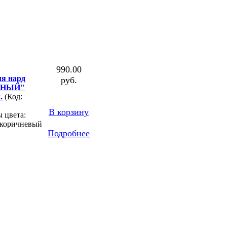
990.00
ля нард
руб.
АНЫЙ"
.
(Код:
В корзину
 цвета:
 коричневый
Подробнее