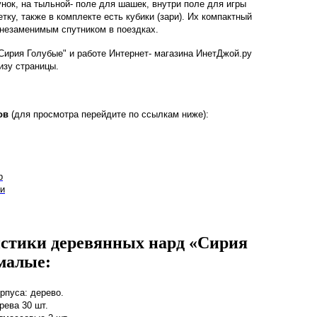
унок, на тыльной- поле для шашек, внутри поле для игры
тку, также в комплекте есть кубики (зари). Их компактный
 незаменимым спутником в поездках.
Сирия Голубые" и работе Интернет- магазина ИнетДжой.ру
изу страницы.
ов
(для просмотра перейдите по ссылкам ниже):
р
и
стики деревянных нард «Сирия
малые:
рпуса: дерево.
рева 30 шт.