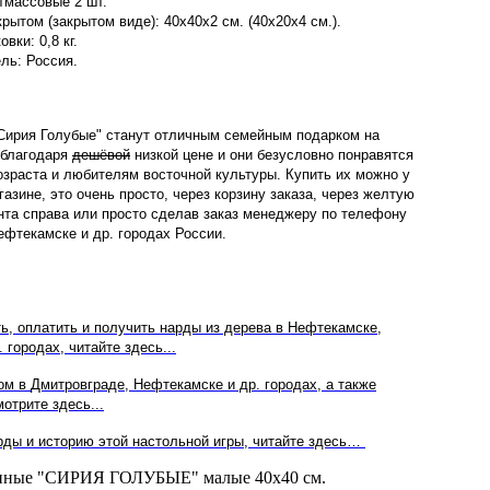
тмассовые 2 шт.
рытом (закрытом виде): 40х40х2 см. (40х20х4 см.).
вки: 0,8 кг.
ль: Россия.
Сирия Голубые" станут отличным семейным подарком на
 благодаря
дешёвой
низкой цене и они безусловно понравятся
зраста и любителям восточной культуры.
Купить их можно у
газине, это очень просто, через корзину заказа, через желтую
нта справа или просто сделав заказ менеджеру по телефону
ефтекамске и др. городах России.
ть, оплатить и получить нарды из дерева в
Нефтекамске
,
 городах, читайте здесь...
ом в
Дмитровграде, Нефтекамске
и др. городах, а также
отрите здесь...
рды и историю этой настольной игры, читайте здесь…