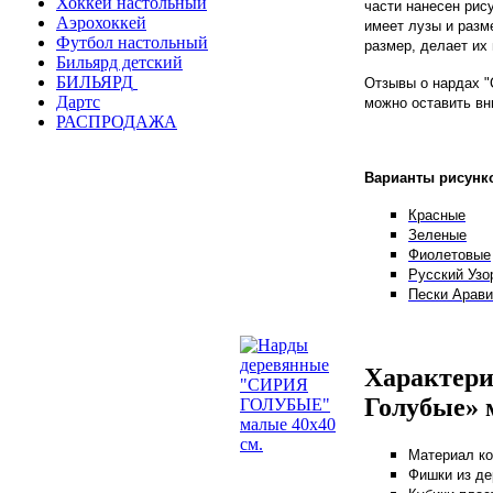
Хоккей настольный
части нанесен рис
Аэрохоккей
имеет лузы и разме
Футбол настольный
размер, делает их
Бильярд детский
БИЛЬЯРД
Отзывы о нардах "
Дартс
можно оставить вн
РАСПРОДАЖА
Варианты рисунк
Красные
Зеленые
Фиолетовые
Русский Узо
Пески Арави
Характери
Голубые» 
Материал ко
Фишки из де