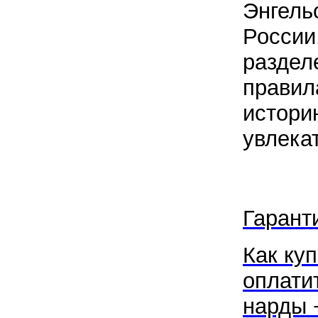
Энгельс
России
разде
правил
истори
увлека
Гарант
Как куп
оплати
нарды 