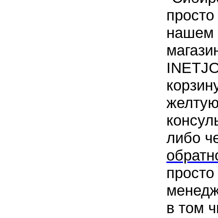
просто
нашем 
магази
INETJO
корзину
желтую
консул
либо ч
обратн
просто
менедж
в том 