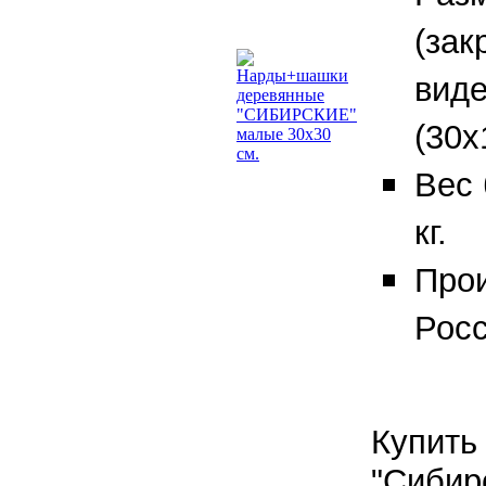
(зак
виде
(30х
Вес 
кг.
Прои
Росс
Купить
"Сибир