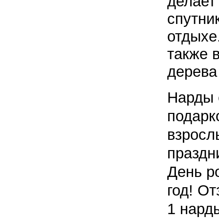
делает
спутник
отдыхе
также 
дерева 
Нарды 
подарк
взросл
праздн
День р
год! От
1 нард