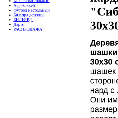
Хоккей настольный
Аэрохоккей
"Сиб
Футбол настольный
Бильярд детский
БИЛЬЯРД
30х30
Дартс
РАСПРОДАЖА
Дерев
шашки
30х30 
шашек 
сторон
нард с
Они и
размер