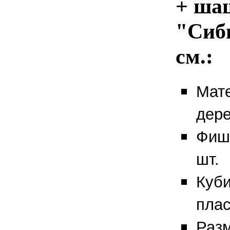
+ ша
"Сиб
см.:
Мате
дере
Фишк
шт.
Куб
плас
Разм