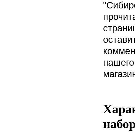
"Сибир
прочит
страни
остави
коммен
нашего
магази
Хара
набор