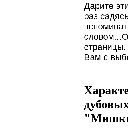
Дарите эт
раз садясь
вспоминат
словом...
страницы,
Вам с выбо
Характ
дубовых
"Мишки