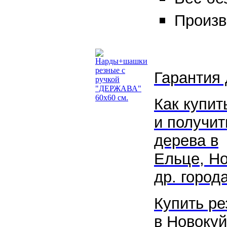
Произв
Гарантия 
Как купит
и получит
дерева в
Ельце
,
Но
др. города
Купить р
в
Новокуй