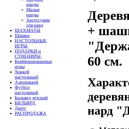
нарды
Малые
Дерев
нарды
Аксессуары
для нард
+ шаш
ШАХМАТЫ
Шашки
НАСТОЛЬНЫЕ
"Держ
ИГРЫ
ПОДАРКИ и
60 см.
СУВЕНИРЫ
Комбинированные
игры
Хоккей
настольный
Характ
Аэрохоккей
Футбол
деревя
настольный
Бильярд детский
БИЛЬЯРД
нард "
Дартс
РАСПРОДАЖА