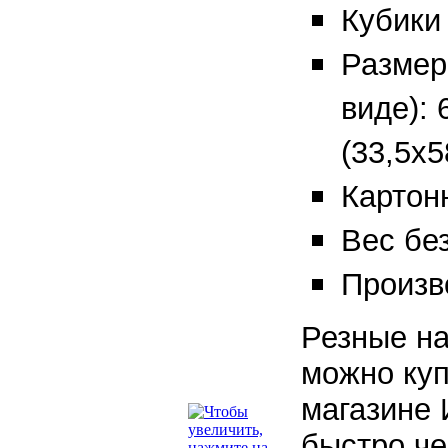
Кубики 
Размер
виде): 
(33,5х5
Картонн
Вес без
Произв
Резные на
можно куп
магазине 
быстро че