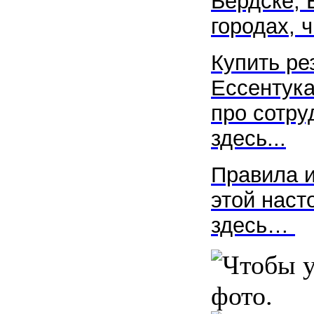
Бердск
е,
городах, ч
Купить р
Ессентука
про сотру
здесь...
Правила и
этой наст
здесь…