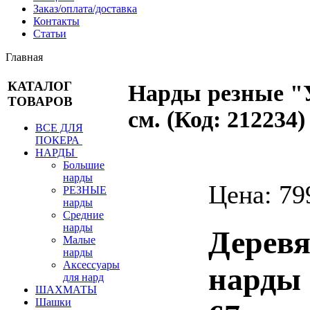
Заказ/оплата/доставка
Контакты
Статьи
Главная
КАТАЛОГ
Нарды резные "
ТОВАРОВ
см.
(Код:
212234
)
ВСЕ ДЛЯ
ПОКЕРА
НАРДЫ
Большие
нарды
Цена:
79
РЕЗНЫЕ
нарды
Средние
нарды
Дерев
Малые
нарды
Аксессуары
нарды 
для нард
ШАХМАТЫ
Шашки