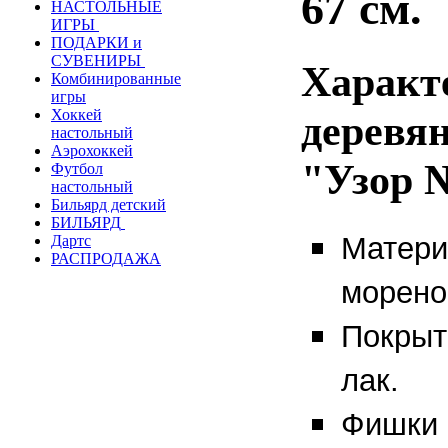
67 см.
НАСТОЛЬНЫЕ
ИГРЫ
ПОДАРКИ и
СУВЕНИРЫ
Характ
Комбинированные
игры
Хоккей
деревя
настольный
Аэрохоккей
"Узор 
Футбол
настольный
Бильярд детский
БИЛЬЯРД
Матери
Дартс
РАСПРОДАЖА
морено
Покрыт
лак.
Фишки и