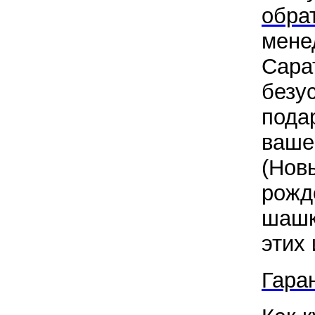
обра
мене
Сара
безу
подар
ваше
(Нов
рожд
шашк
этих 
Гара