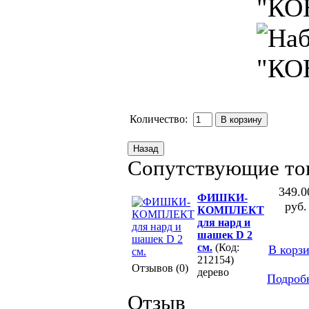
Количество:
Сопутствующие то
349.0
ФИШКИ-
руб.
КОМПЛЕКТ
для нард и
шашек D 2
см.
(Код:
В корз
212154)
Отзывов (0)
дерево
Подроб
Отзыв