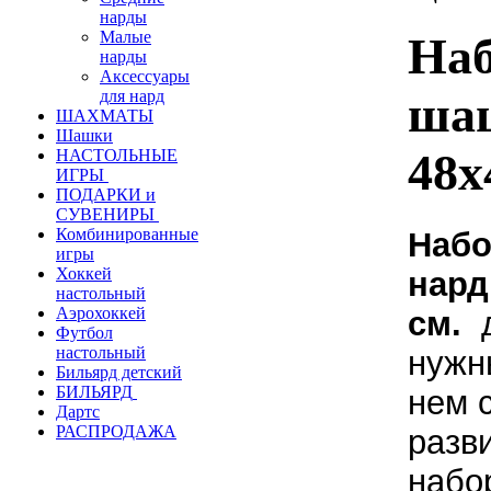
нарды
Малые
Наб
нарды
Аксессуары
шаш
для нард
ШАХМАТЫ
Шашки
48х
НАСТОЛЬНЫЕ
ИГРЫ
ПОДАРКИ и
СУВЕНИРЫ
Комбинированные
Набо
игры
Хоккей
нард
настольный
Аэрохоккей
см.
д
Футбол
настольный
нужн
Бильярд детский
БИЛЬЯРД
нем 
Дартс
РАСПРОДАЖА
разв
набо