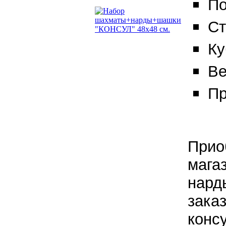
По
Ст
Ку
Ве
Пр
Прио
мага
нард
зака
конс