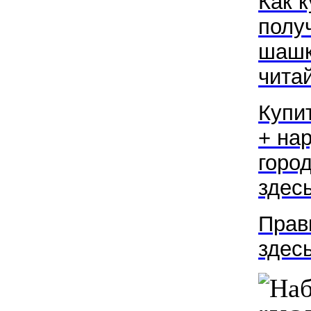
Как к
полу
шашк
читай
Купи
+ на
горо
здесь
Прав
зде