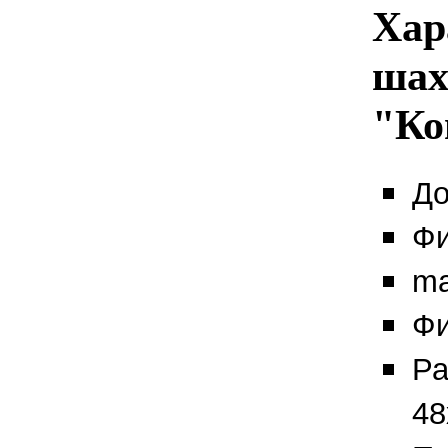
Хар
шах
"Ко
До
Фи
ma
Фи
Ра
48