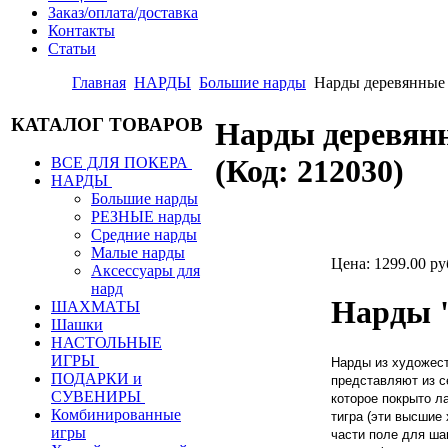
Заказ/оплата/доставка
Контакты
Статьи
Главная
НАРДЫ
Большие нарды
Нарды деревянны
КАТАЛОГ ТОВАРОВ
Нарды деревян
(Код:
212030
)
ВСЕ ДЛЯ ПОКЕРА
НАРДЫ
Большие нарды
РЕЗНЫЕ нарды
Средние нарды
Малые нарды
Цена:
1299.00 ру
Аксессуары для
нард
Нарды "
ШАХМАТЫ
Шашки
НАСТОЛЬНЫЕ
ИГРЫ
Нарды из художес
ПОДАРКИ и
представляют из с
СУВЕНИРЫ
которое покрыто л
Комбинированные
тигра (эти высшие
игры
части поле для ша