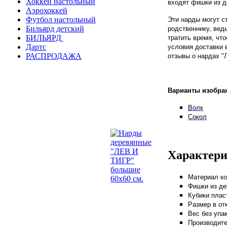
Хоккей настольный
входят фишки из де
Аэрохоккей
Футбол настольный
Эти нарды могут с
Бильярд детский
родственнику, вед
БИЛЬЯРД
тратить время, что
Дартс
условия доставки
РАСПРОДАЖА
отзывы о нардах "Л
Варианты изобра
Волк
Сокол
Характери
Материал ко
Фишки из де
Кубики плас
Размер в отк
Вес без упак
Производите