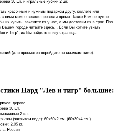
рева 30 шт. и игральные кубики 2 шт.
тать красочным и нужным подарком другу, коллеге или
ь с ними можно весело провести время
. Также Вам не нужно
бы их купить, закажите их у нас, а мы доставим их в срок. Про
 в Вашем городе
читайте здесь...
Если Вы хотите узнать
ев и Тигр", их Вы найдете внизу страницы.
жений
(для просмотра перейдите по ссылкам ниже):
стики Нард "Лев и тигр" большие:
рпуса: дерево
рева 30 шт.
тмассовые 2 шт.
рытом (закрытом виде): 60х60х2 см. (60х30х4 см.)
овки: 2,05 кг.
ль: Россия