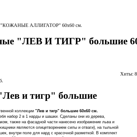
е "КОЖАНЫЕ АЛЛИГАТОР" 60х60 см.
ные "ЛЕВ И ТИГР" большие 60
Хиты:
8
б.
Лев и тигр" большие
твенной коллекции
"Лев и тигр" большие 60х60 см.
ебя набор 2 в 1 нарды и шашки. Сделаны они из дерева,
аком, также на фасадной части нанесено изображение льва и
 хищники являются олицетворением силы и отваги), на тыльной
шек, внутри поле для нард с красочной разметкой. В комплект