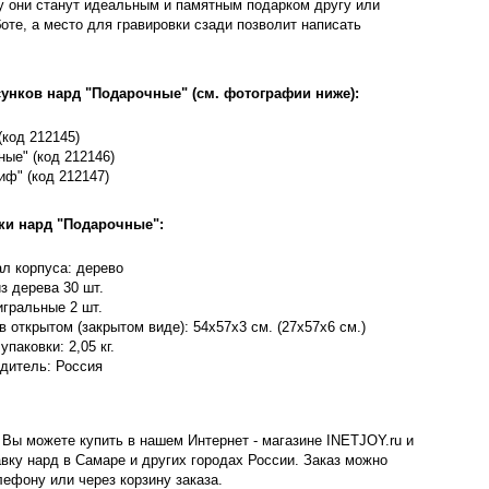
 они станут идеальным и памятным подарком другу или
боте, а место для гравировки сзади позволит написать
унков нард "Подарочные" (см. фотографии ниже):
(код
212145)
чные"
(код 212146
)
лиф"
(код 212147
)
ки нард "Подарочные":
л корпуса: дерево
з дерева 30 шт.
игральные 2 шт.
в открытом (закрытом виде): 54х57х3 см. (27х57х6 см.)
упаковки: 2,05 кг.
дитель: Россия
 Вы можете купить
в нашем Интернет - магазине INETJOY.ru
и
авку нард в Самаре и других городах России. Заказ можно
лефону или через корзину заказа.