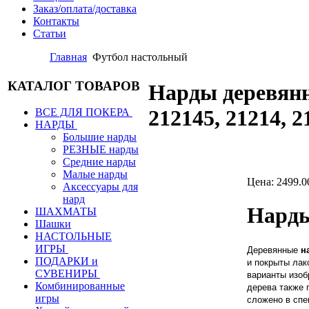
Заказ/оплата/доставка
Контакты
Статьи
Главная
Футбол настольный
КАТАЛОГ ТОВАРОВ
Нарды деревя
212145, 21214, 2
ВСЕ ДЛЯ ПОКЕРА
НАРДЫ
Большие нарды
РЕЗНЫЕ нарды
Средние нарды
Малые нарды
Цена:
2499.0
Аксессуары для
нард
Нарды
ШАХМАТЫ
Шашки
НАСТОЛЬНЫЕ
ИГРЫ
Деревянные
н
ПОДАРКИ и
и покрыты лак
СУВЕНИРЫ
варианты изоб
Комбинированные
дерева
также
игры
сложено в спе