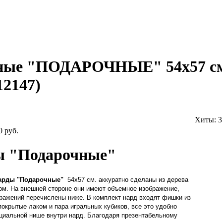
нные "ПОДАРОЧНЫЕ" 54х57 с
12147
)
Хиты:
3
0 руб.
 "Подарочные"
арды "Подарочные"
54х57 см. аккуратно сделаны из дерева
ом. На внешней стороне они имеют объемное изображение,
ражений перечислены ниже. В комплект нард входят фишки из
покрытые лаком и пара игральных кубиков, все это удобно
циальной нише внутри нард. Благодаря презентабельному