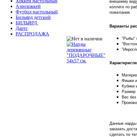
Хоккей настольный
внешнему виду
Аэрохоккей
коллеге по ра
Футбол настольный
пожелания.
Бильярд детский
БИЛЬЯРД
Варианты рис
Дартс
РАСПРОДАЖА
"Рыбы" 
"Восто
"Иерог
Характеристи
Материа
Фишки и
Кубики 
Размер 
Вес без 
Произво
Данные нарды
заказать дост
сделать по те