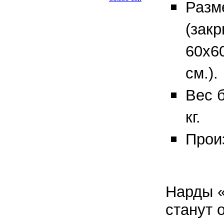
Разм
(закр
60х60
см.).
Вес б
кг.
Прои
Нарды 
станут 