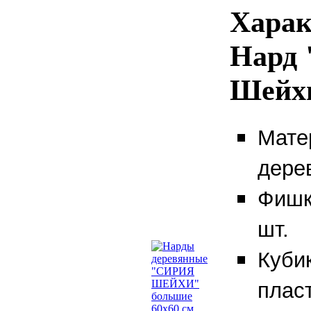
Харак
Нард 
Шейхи
Мате
дере
Фишк
шт.
Куби
плас