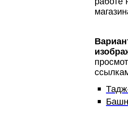
работе 
магазин
Вариан
изобра
просмот
ссылкам
Тадж
Башн