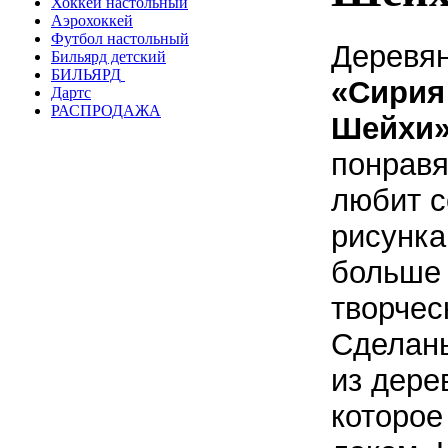
Хоккей настольный
Аэрохоккей
Футбол настольный
Деревя
Бильярд детский
БИЛЬЯРД
«Сирия
Дартс
РАСПРОДАЖА
Шейхи
понравя
любит с
рисунка
больше
творчес
Сделан
из дере
которое