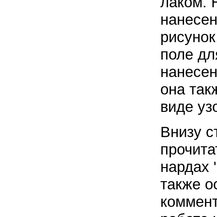
лаком. 
нанесен
рисунок
поле дл
нанесен
она так
виде уз
Внизу с
прочита
нардах 
также о
коммент