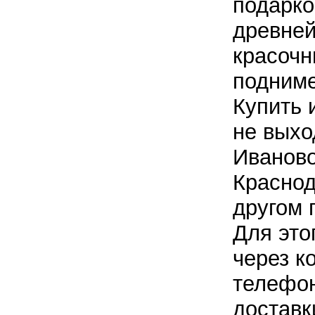
подарко
древней
красочн
подниме
Купить 
не выхо
Иваново
Красно
другом 
Для это
через к
телефон
достав