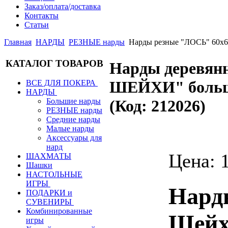
Заказ/оплата/доставка
Контакты
Статьи
Главная
НАРДЫ
РЕЗНЫЕ нарды
Нарды резные "ЛОСЬ" 60х6
КАТАЛОГ ТОВАРОВ
Нарды деревя
ШЕЙХИ" больши
ВСЕ ДЛЯ ПОКЕРА
НАРДЫ
Большие нарды
(Код:
212026
)
РЕЗНЫЕ нарды
Средние нарды
Малые нарды
Аксессуары для
нард
Цена:
ШАХМАТЫ
Шашки
НАСТОЛЬНЫЕ
ИГРЫ
Нард
ПОДАРКИ и
СУВЕНИРЫ
Комбинированные
Шейх
игры