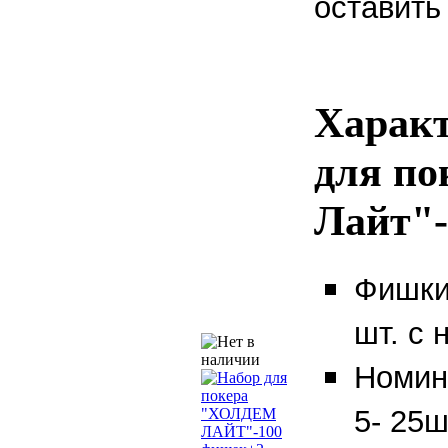
оставить
Характ
для по
Лайт"-
Фишки
шт. с
Номин
5- 25ш