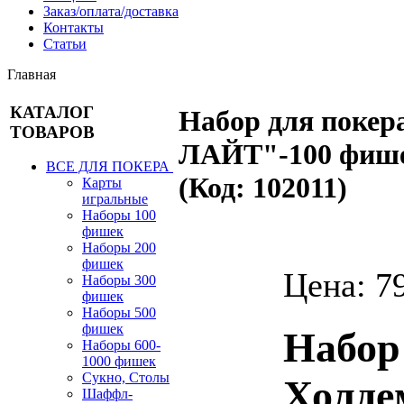
Заказ/оплата/доставка
Контакты
Статьи
Главная
КАТАЛОГ
Набор для поке
ТОВАРОВ
ЛАЙТ"-100 фише
ВСЕ ДЛЯ ПОКЕРА
(Код:
102011
)
Карты
игральные
Наборы 100
фишек
Наборы 200
фишек
Цена:
7
Наборы 300
фишек
Наборы 500
фишек
Набор
Наборы 600-
1000 фишек
Сукно, Столы
Холде
Шаффл-