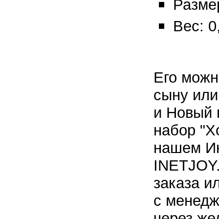
Разме
Вес: 0,
Его можн
сыну или
и Новый 
набор "Х
нашем Ин
INETJOY.
заказа и
с менедж
через же