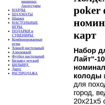
машинки,
Аксессуары
poker
НАРДЫ
ШАХМАТЫ
Шашки
номин
НАСТОЛЬНЫЕ
ИГРЫ
карт
ПОДАРКИ и
СУВЕНИРЫ
Комбинированные
игры
Хоккей настольный
Набор д
Аэрохоккей
Футбол настольный
Лайт"-10
Бильярд детский
БИЛЬЯРД
номина
Дартс
РАСПРОДАЖА
колоды
для похо
город, ве
20х21х5 с