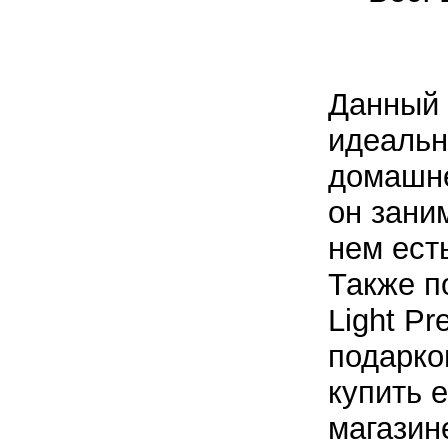
Данный 
идеальн
домашне
он зани
нем ест
Также п
Light P
подарко
купить 
магазин