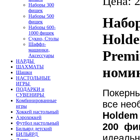
Цена:
2
Наборы 300
фишек
Наборы 500
Набор
фишек
Наборы 600-
1000 фишек
Holde
Сукно, Столы
Шаффл-
машинки,
Premi
Аксессуары
НАРДЫ
ШАХМАТЫ
номи
Шашки
НАСТОЛЬНЫЕ
ИГРЫ
ПОДАРКИ и
Покерны
СУВЕНИРЫ
Комбинированные
все нео
игры
Хоккей настольный
Holdem
Аэрохоккей
Футбол настольный
200
фи
Бильярд детский
БИЛЬЯРД
идеальн
Дартс