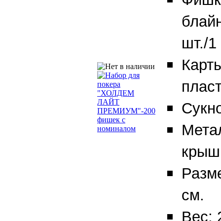
блайн
шт./1
Карт
пласт
Сукно
Мета
крышк
Разм
см.
Вес: 2