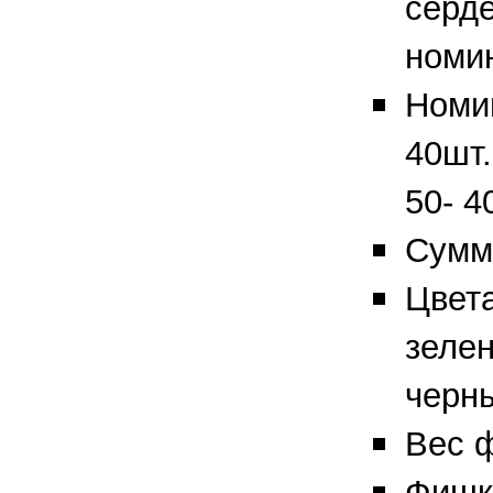
серде
номи
Номи
40шт.
50- 4
Сумм
Цвет
зелен
черн
Вес ф
Фишк