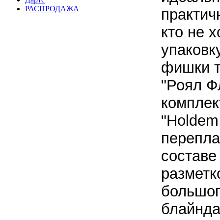
РАСПРОДАЖА
практич
кто не 
упаковку
фишки т
"Роял Ф
комплек
"Holdem 
перепла
составе
разметк
большог
блайнда