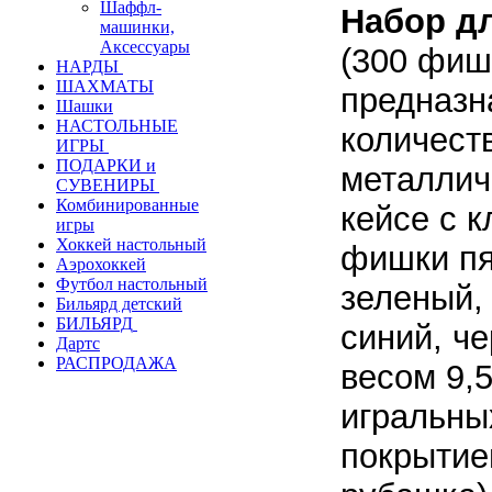
Шаффл-
Набор дл
машинки,
Аксессуары
(300 фиш
НАРДЫ
ШАХМАТЫ
предназн
Шашки
НАСТОЛЬНЫЕ
количеств
ИГРЫ
ПОДАРКИ и
металли
СУВЕНИРЫ
Комбинированные
кейсе с 
игры
Хоккей настольный
фишки пя
Аэрохоккей
Футбол настольный
зеленый,
Бильярд детский
БИЛЬЯРД
синий, че
Дартс
РАСПРОДАЖА
весом 9,5
игральны
покрытие