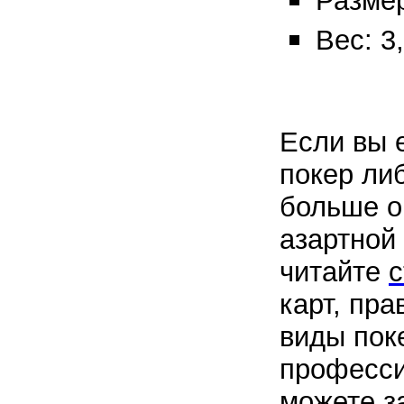
Размер
Вес: 3,
Если вы 
покер либ
больше о
азартной 
читайте
с
карт, пр
виды пок
професси
можете з