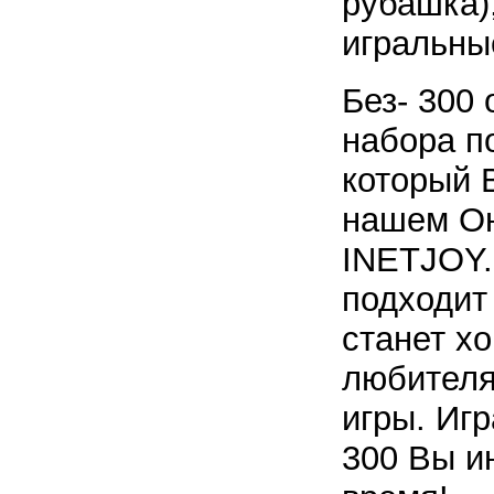
рубашка)
игральные
Без- 300
набора по
который 
нашем Он
INETJOY.
подходит 
станет х
любителя
игры. Игр
300 Вы и