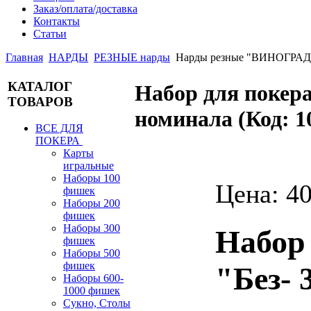
Заказ/оплата/доставка
Контакты
Статьи
Главная
НАРДЫ
РЕЗНЫЕ нарды
Нарды резные "ВИНОГРАД
КАТАЛОГ
Набор для покер
ТОВАРОВ
номинала
(Код:
1
ВСЕ ДЛЯ
ПОКЕРА
Карты
игральные
Наборы 100
Цена:
40
фишек
Наборы 200
фишек
Наборы 300
Набор
фишек
Наборы 500
фишек
"Без- 
Наборы 600-
1000 фишек
Сукно, Столы