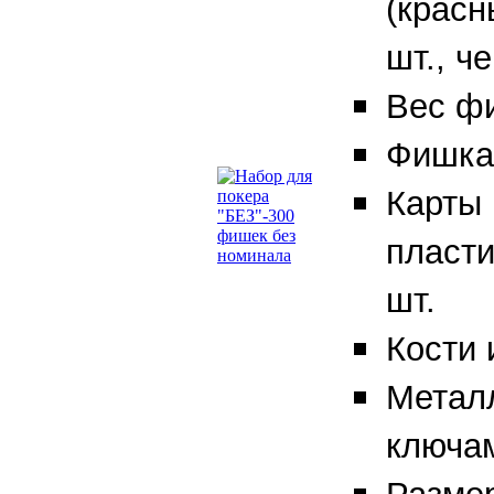
(красн
шт., ч
Вес фи
Фишка 
Карты 
пласти
шт.
Кости 
Металл
ключа