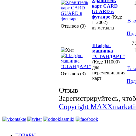
Хранитель
карт CARD
GUARD в
футляре
(Код:
В к
112002)
Отзывов (0)
из металла
Под
7
Шаффл-
машинка
"СТАНДАРТ"
(Код: 111000)
для
В к
перемешивания
Отзывов (3)
карт
Под
Отзыв
Зарегистрируйтесь, чтоб
Copyright MAXXmarketi
ТОВАРЫ