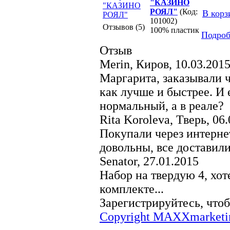
"КАЗИНО
РОЯЛ"
(Код:
В корз
101002)
Отзывов (5)
100% пластик
Подроб
Отзыв
Merin, Киров
,
10.03.201
Маргарита, заказывали ч
как лучше и быстрее. И 
нормальный, а в реале?
Rita Koroleva, Тверь
,
06.
Покупали через интерне
довольны, все доставили
Senator
,
27.01.2015
Набор на твердую 4, хот
комплекте...
Зарегистрируйтесь, чтоб
Copyright MAXXmarketi