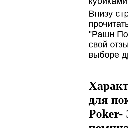
кубиками
Внизу ст
прочитат
"Рашн Пок
свой отз
выборе д
Характ
для по
Poker-
номина