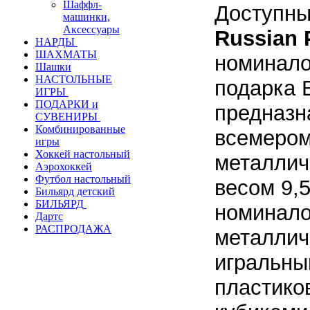
Шаффл-
Доступн
машинки,
Аксессуары
Russian 
НАРДЫ
ШАХМАТЫ
номинало
Шашки
НАСТОЛЬНЫЕ
подарка 
ИГРЫ
ПОДАРКИ и
предназн
СУВЕНИРЫ
Комбинированные
всемером
игры
Хоккей настольный
металлич
Аэрохоккей
Футбол настольный
весом 9,5
Бильярд детский
БИЛЬЯРД
номинало
Дартс
РАСПРОДАЖА
металлич
игральны
пластико