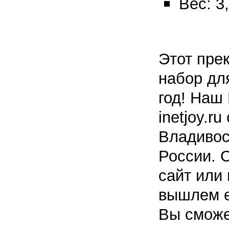
Вес: 3,
Этот пре
набор дл
год! Наш
inetjoy.r
Владивос
России. 
сайт или
вышлем е
Вы сможет