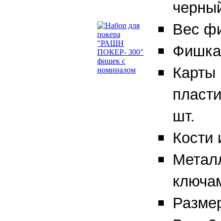
черны
Вес фи
Фишка 
Карты 
пласти
шт.
Кости 
Металл
ключам
Размер