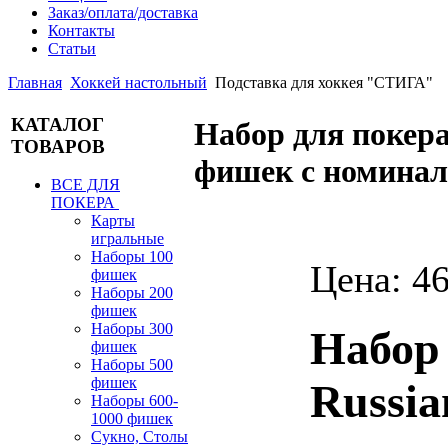
Заказ/оплата/доставка
Контакты
Статьи
Главная
Хоккей настольный
Подставка для хоккея "СТИГА"
КАТАЛОГ
Набор для поке
ТОВАРОВ
фишек с номина
ВСЕ ДЛЯ
ПОКЕРА
Карты
игральные
Наборы 100
Цена:
46
фишек
Наборы 200
фишек
Наборы 300
Набор
фишек
Наборы 500
фишек
Russia
Наборы 600-
1000 фишек
Сукно, Столы