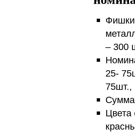
Фишки 
метал
– 300 
Номина
25- 75ш
75шт.,
Сумма
Цвета 
красны