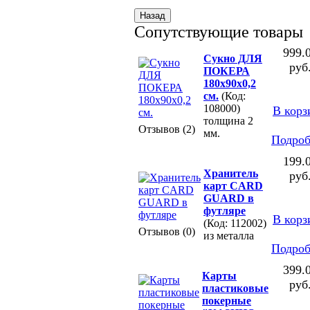
Сопутствующие товары
999.
Сукно ДЛЯ
руб
ПОКЕРА
180х90х0,2
см.
(Код:
108000)
В корз
толщина 2
Отзывов (2)
мм.
Подроб
199.
Хранитель
руб
карт CARD
GUARD в
футляре
В корз
(Код: 112002)
Отзывов (0)
из металла
Подроб
399.
Карты
руб
пластиковые
покерные