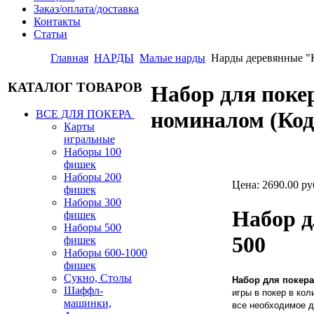
Заказ/оплата/доставка
Контакты
Статьи
Главная
НАРДЫ
Малые нарды
Нарды деревянные 
КАТАЛОГ ТОВАРОВ
Набор для пок
номиналом
(Ко
ВСЕ ДЛЯ ПОКЕРА
Карты
игральные
Наборы 100
фишек
Наборы 200
Цена:
2690.00 ру
фишек
Наборы 300
Набор д
фишек
Наборы 500
500
фишек
Наборы 600-1000
фишек
Сукно, Столы
Набор для покера
Шаффл-
игры в покер в ко
машинки,
все необходимое д