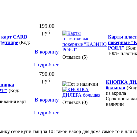
199.00
руб.
ь карт CARD
Карты плас
футляре
(Код:
покерные "
РОЯЛ"
(Код:
В корзину
100% пласти
Отзывов (5)
Подробнее
790.00
руб.
КНОПКА ДИ
шинка
большая
(Код
РТ"
(Код:
из акрила
Срок поставки
В корзину
шивания карт
Отзывов (0)
наличии
Подробнее
мику себе купи тыщ за 10! такой набор для дома самое то и для по