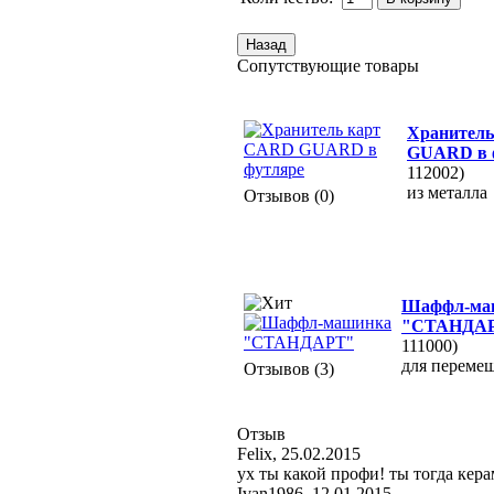
Сопутствующие товары
Хранител
GUARD в 
112002)
из металла
Отзывов (0)
Шаффл-ма
"СТАНДА
111000)
для переме
Отзывов (3)
Отзыв
Felix
,
25.02.2015
ух ты какой профи! ты тогда кера
Ivan1986
,
12.01.2015