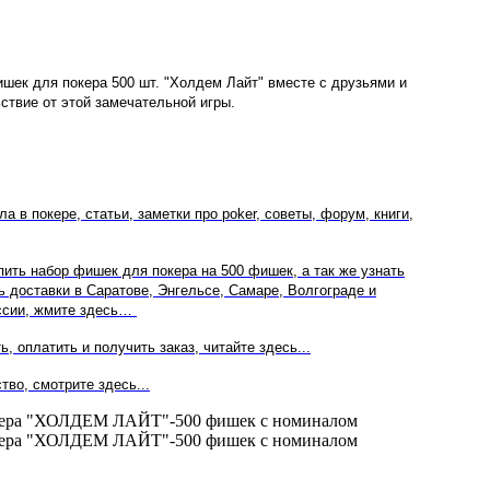
ишек для покера 500 шт. "Холдем Лайт" вместе с друзьями и
ствие от этой замечательной игры.
а в покере, статьи, заметки про poker, советы, форум, книги,
пить набор фишек для покера на 500 фишек, а так же узнать
ь доставки в Саратове, Энгельсе, Самаре, Волгограде и
оссии, жмите здесь…
ть, оплатить и получить заказ, читайте здесь...
тво, смотрите здесь...