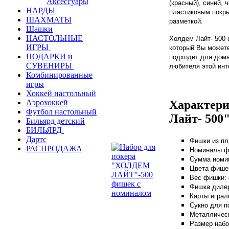
Аксессуары
(красный), синий, 
НАРДЫ
пластиковым покр
ШАХМАТЫ
разметкой.
Шашки
НАСТОЛЬНЫЕ
Холдем Лайт- 500 
ИГРЫ
который Вы можете
ПОДАРКИ и
подходит для дома
СУВЕНИРЫ
любителя этой инт
Комбинированные
игры
Хоккей настольный
Характери
Аэрохоккей
Футбол настольный
Лайт- 500"
Бильярд детский
БИЛЬЯРД
Дартс
Фишки из пл
РАСПРОДАЖА
Номиналы фиш
Сумма номи
Цвета фишек
Вес фишки: 
Фишка дилер
Карты играл
Сукно для п
Металлическ
Размер набо