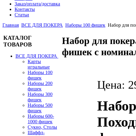
Заказ/оплата/доставка
Контакты
Статьи
Главная
ВСЕ ДЛЯ ПОКЕРА
Наборы 100 фишек
Набор для п
КАТАЛОГ
Набор для пок
ТОВАРОВ
фишек с номин
ВСЕ ДЛЯ ПОКЕРА
Карты
игральные
Наборы 100
фишек
Цена:
2
Наборы 200
фишек
Наборы 300
фишек
Набор
Наборы 500
фишек
Наборы 600-
Поход
1000 фишек
Сукно, Столы
Шаффл-