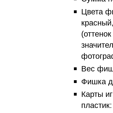
Цвета ф
красный
(оттено
значител
фотогра
Вес фишк
Фишка д
Карты и
пластик: