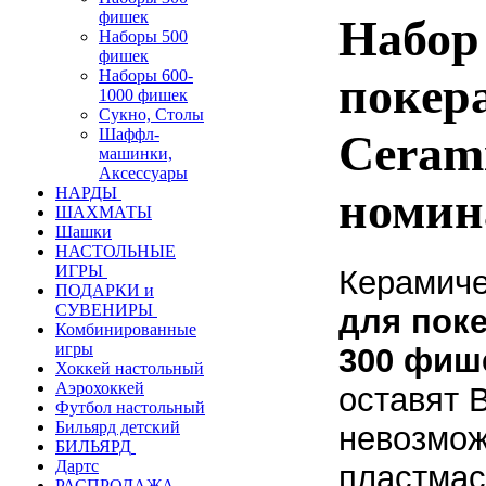
фишек
Набор
Наборы 500
фишек
Наборы 600-
покер
1000 фишек
Сукно, Столы
Шаффл-
Cerami
машинки,
Аксессуары
номин
НАРДЫ
ШАХМАТЫ
Шашки
НАСТОЛЬНЫЕ
ИГРЫ
Керамич
ПОДАРКИ и
СУВЕНИРЫ
для поке
Комбинированные
игры
300 фиш
Хоккей настольный
Аэрохоккей
оставят 
Футбол настольный
Бильярд детский
невозмож
БИЛЬЯРД
Дартс
пластмас
РАСПРОДАЖА