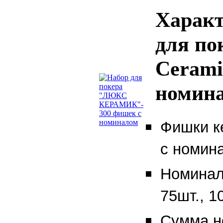
Характ
для по
Cerami
номин
Фишки ке
с номин
Номиналы
75шт., 1
Сумма н