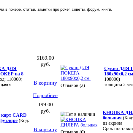
а в покере, статьи, заметки про poker, советы, форум, книги,
5169.00
руб.
КА ДЛЯ
Сукно ДЛЯ
ОКЕР на 8
180х90х0,2 см
од: 110000)
108000)
В корзину
щаяся
толщина 2 мм
Отзывов (2)
Подробнее
199.00
руб.
КНОПКА ДИ
ь карт CARD
большая
(Код
футляре
(Код:
из акрила
Срок поставки
В корзину
Отзывов (0)