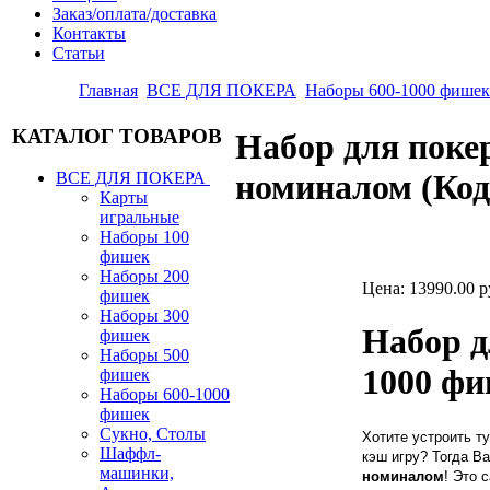
Заказ/оплата/доставка
Контакты
Статьи
Главная
ВСЕ ДЛЯ ПОКЕРА
Наборы 600-1000 фишек
КАТАЛОГ ТОВАРОВ
Набор для пок
номиналом
(Ко
ВСЕ ДЛЯ ПОКЕРА
Карты
игральные
Наборы 100
фишек
Наборы 200
Цена:
13990.00 р
фишек
Наборы 300
Набор д
фишек
Наборы 500
1000 фи
фишек
Наборы 600-1000
фишек
Сукно, Столы
Хотите устроить т
Шаффл-
кэш игру? Тогда В
машинки,
номиналом
! Это 