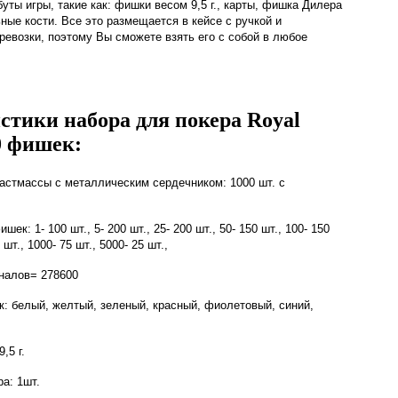
уты игры, такие как: фишки весом 9,5 г., карты, фишка Дилера
ьные кости. Все это размещается в кейсе с ручкой и
ревозки, поэтому Вы сможете взять его с собой в любое
стики набора для покера Royal
0 фишек:
астмассы с металлическим сердечником: 1000 шт. с
ек: 1- 100 шт., 5- 200 шт., 25- 200 шт., 50- 150 шт., 100- 150
 шт., 1000- 75 шт., 5000- 25 шт.,
налов= 278600
: белый, желтый, зеленый, красный, фиолетовый, синий,
,5 г.
а: 1шт.