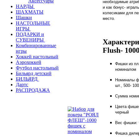
Аксессуары
необходимые атриб
НАРДЫ
и как бонус- играл
ШАХМАТЫ
колесиками для пе
Шашки
место.
НАСТОЛЬНЫЕ
ИГРЫ
ПОДАРКИ и
СУВЕНИРЫ
Характери
Комбинированные
Flush- 100
игры
Хоккей настольный
Аэрохоккей
Фишки из пл
Футбол настольный
номиналом
Бильярд детский
БИЛЬЯРД
Номиналы фиш
Дартс
шт., 500- 100
РАСПРОДАЖА
Сумма номи
Цвета фишек
черный
Вес фишки: 9
Фишка дилер