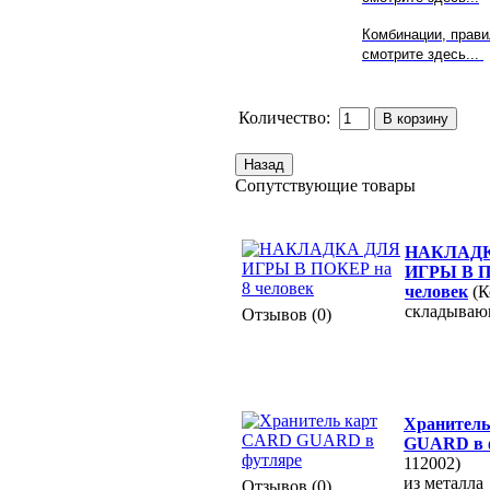
Комбинации, правил
смотрите здесь...
Количество:
Сопутствующие товары
НАКЛАД
ИГРЫ В П
человек
(К
складываю
Отзывов (0)
Хранител
GUARD в 
112002)
из металла
Отзывов (0)