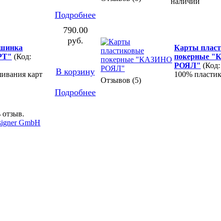
наличии
Подробнее
790.00
руб.
шинка
Карты плас
РТ"
(Код:
покерные "
РОЯЛ"
(Код:
В корзину
шивания карт
100% пласти
Отзывов (5)
Подробнее
 отзыв.
signer GmbH