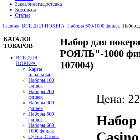
Заказ/оплата/доставка
Контакты
Статьи
Главная
ВСЕ ДЛЯ ПОКЕРА
Наборы 600-1000 фишек
Набор 
КАТАЛОГ
Набор для поке
ТОВАРОВ
РОЯЛЬ"-1000 фи
ВСЕ ДЛЯ
107004
)
ПОКЕРА
Карты
игральные
Наборы 100
фишек
Наборы 200
Цена:
22
фишек
Наборы 300
фишек
Наборы 500
Набор 
фишек
Наборы 600-
1000 фишек
Casino
Сукно, Столы