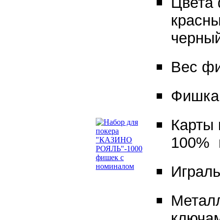
Цвета 
красны
черны
Вес фи
Фишка 
Карты 
100% п
Играль
Металл
ключам