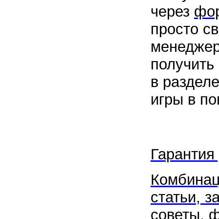
через
фор
просто с
менеджер
получить 
в раздел
игры в по
Гарантия
Комбинац
статьи, з
советы, ф