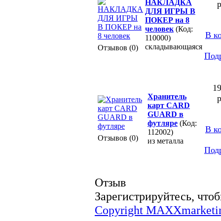
НАКЛАДКА
р
ДЛЯ ИГРЫ В
ПОКЕР на 8
человек
(Код:
В к
110000)
складывающаяся
Отзывов (0)
Под
19
Хранитель
р
карт CARD
GUARD в
футляре
(Код:
В к
112002)
Отзывов (0)
из металла
Под
Отзыв
Зарегистрируйтесь, чтоб
Copyright MAXXmarketi