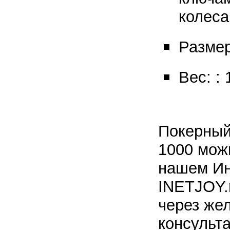
колеса
Размер
Вес: : 
Покерный
1000 мож
нашем Ин
INETJOY.r
через же
консульта