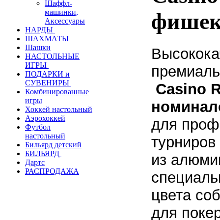
Шаффл-
машинки,
фишек
Аксессуары
НАРДЫ
ШАХМАТЫ
Шашки
Высокока
НАСТОЛЬНЫЕ
ИГРЫ
премиал
ПОДАРКИ и
СУВЕНИРЫ
Casino R
Комбинированные
игры
номина
Хоккей настольный
Аэрохоккей
для проф
Футбол
настольный
турниров 
Бильярд детский
БИЛЬЯРД
из алюми
Дартс
РАСПРОДАЖА
специаль
цвета со
для поке