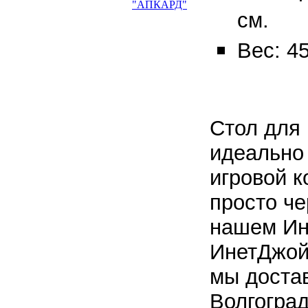
см.
Вес: 45
Стол для 
идеально
игровой к
просто че
нашем Ин
ИнетДжой.
мы достав
Волгогра