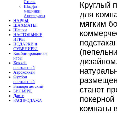
Столы
Круглый п
Шаффл-
машинки,
для компа
Аксессуары
НАРДЫ
мягким б
ШАХМАТЫ
Шашки
коммерче
НАСТОЛЬНЫЕ
ИГРЫ
подстака
ПОДАРКИ и
СУВЕНИРЫ
(пепельн
Комбинированные
игры
дизайном.
Хоккей
настольный
натуральн
Аэрохоккей
Футбол
размещен
настольный
Бильярд детский
станет п
БИЛЬЯРД
Дартс
покерной
РАСПРОДАЖА
комнаты 