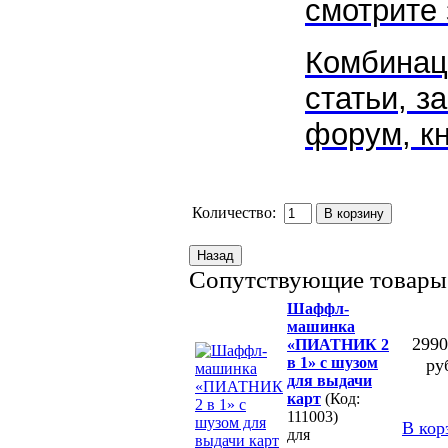
смотрите 
Комбинаци
статьи, з
форум, кн
Количество:
Сопутствующие товары
Шаффл-
машинка
2990
«ПИАТНИК 2
в 1» с шузом
ру
для выдачи
карт
(Код:
111003)
В кор
для