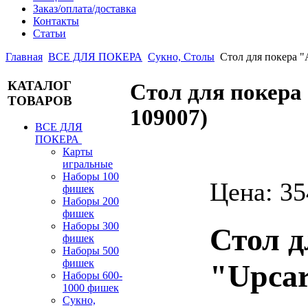
Заказ/оплата/доставка
Контакты
Статьи
Главная
ВСЕ ДЛЯ ПОКЕРА
Сукно, Столы
Стол для покера
КАТАЛОГ
Стол для покер
ТОВАРОВ
109007
)
ВСЕ ДЛЯ
ПОКЕРА
Карты
игральные
Наборы 100
Цена:
35
фишек
Наборы 200
фишек
Наборы 300
Стол д
фишек
Наборы 500
фишек
"Upca
Наборы 600-
1000 фишек
Сукно,