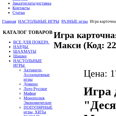
Заказ/оплата/доставка
Контакты
Статьи
Главная
НАСТОЛЬНЫЕ ИГРЫ
РАЗНЫЕ игры
Игра карточ
КАТАЛОГ ТОВАРОВ
Игра карточ
ВСЕ ДЛЯ ПОКЕРА
Макси
(Код:
2
НАРДЫ
ШАХМАТЫ
Шашки
НАСТОЛЬНЫЕ
ИГРЫ
Цена:
1
Активити,
Ассоциатвные
игры
Домино
Игра 
Лото Русское
Мафия
Монополия,
"Деся
Экономические
ПОПУЛЯРНЫЕ
игры, ХИТы