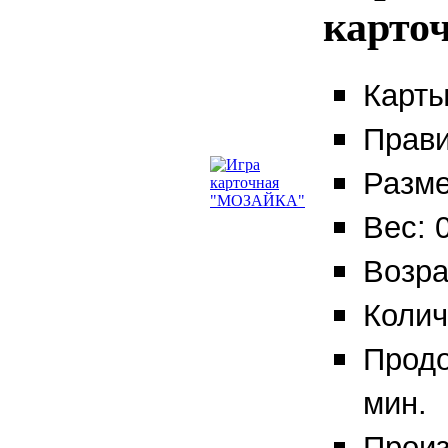
карто
Карты
Прави
Разме
Вес: 0
Возра
Колич
Продо
мин.
Произ