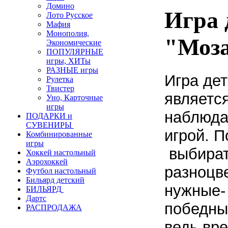
Домино
Игра 
Лото Русское
Мафия
Монополия,
"Моз
Экономические
ПОПУЛЯРНЫЕ
игры, ХИТы
РАЗНЫЕ игры
Игра дет
Рулетка
Твистер
являетс
Уно, Карточные
игры
наблюда
ПОДАРКИ и
СУВЕНИРЫ
игрой. 
Комбинированные
игры
выбират
Хоккей настольный
Аэрохоккей
разноцв
Футбол настольный
Бильярд детский
нужные- 
БИЛЬЯРД
Дартс
победные
РАСПРОДАЖА
ведь вр