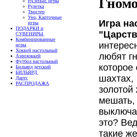
Гном
РАЗНЫЕ игры
Рулетка
Твистер
Уно, Карточные
Игра на
игры
ПОДАРКИ и
"Царст
СУВЕНИРЫ
Комбинированные
интерес
игры
Хоккей настольный
любят г
Аэрохоккей
Футбол настольный
которое
Бильярд детский
БИЛЬЯРД
шахтах, 
Дартс
РАСПРОДАЖА
золотой 
мешать,
выключае
это? Ве
такие же