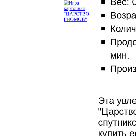
Вес: 0
Возра
Колич
Продо
мин.
Произ
Эта увл
"Царств
спутнико
купить е