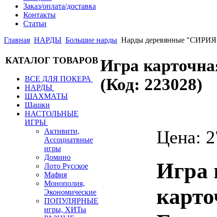
Заказ/оплата/доставка
Контакты
Статьи
Главная
НАРДЫ
Большие нарды
Нарды деревянные "СИРИЯ
КАТАЛОГ ТОВАРОВ
Игра карточ
ВСЕ ДЛЯ ПОКЕРА
(Код:
223028
)
НАРДЫ
ШАХМАТЫ
Шашки
НАСТОЛЬНЫЕ
ИГРЫ
Цена:
2
Активити,
Ассоциатвные
игры
Домино
Игра 
Лото Русское
Мафия
Монополия,
карто
Экономические
ПОПУЛЯРНЫЕ
игры, ХИТы