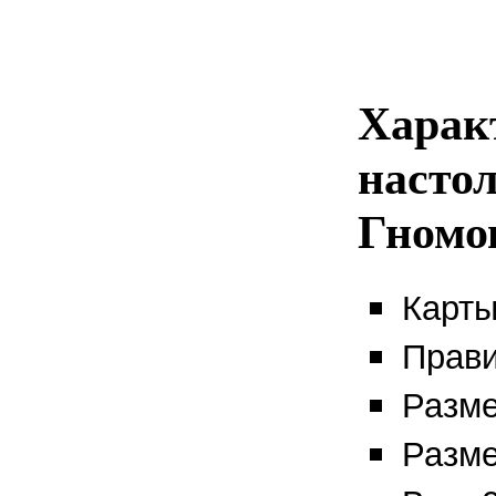
Харак
насто
Гномо
Карты
Прави
Разме
Разме