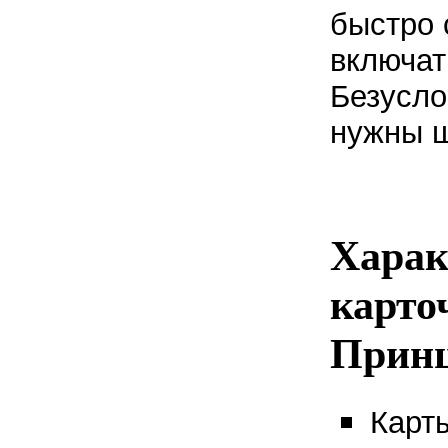
быстро 
включат
Безусло
нужны ш
Харак
карто
Принц
Карты