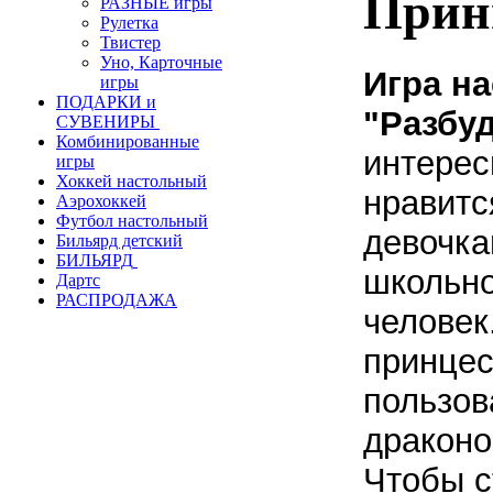
Прин
РАЗНЫЕ игры
Рулетка
Твистер
Уно, Карточные
Игра н
игры
ПОДАРКИ и
"Разбу
СУВЕНИРЫ
Комбинированные
интерес
игры
Хоккей настольный
нравитс
Аэрохоккей
Футбол настольный
девочка
Бильярд детский
БИЛЬЯРД
школьно
Дартс
РАСПРОДАЖА
человек
принцес
пользов
драконо
Чтобы с