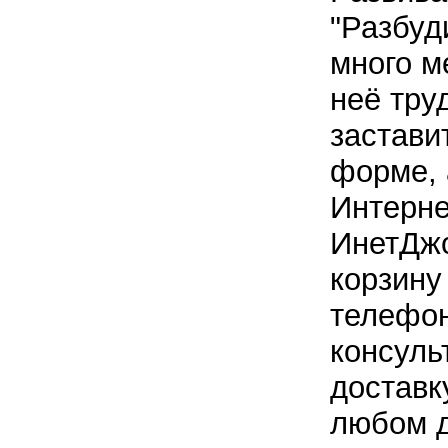
"Разбуд
много м
неё тру
застави
форме, 
Интерне
ИнетДжо
корзину
телефон
консуль
доставк
любом д