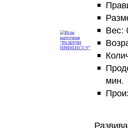
Прав
Разме
Вес: 
Возра
Колич
Прод
мин.
Прои
Развива