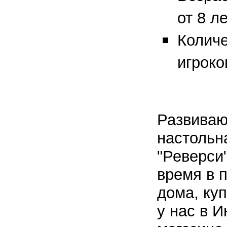
от 8 ле
Колич
игроко
Развива
настольн
"Реверси
время в п
дома, куп
у нас в И