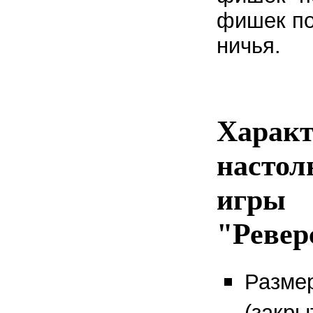
фишек по
ничья.
Характ
настол
игры
"Ревер
Размер
(закры