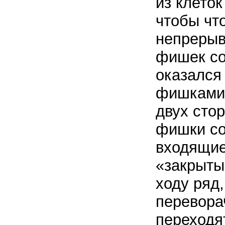
из клеток
чтобы чт
непрерыв
фишек со
оказался
фишками 
двух стор
фишки со
входящие
«закрыты
ходу ряд,
перевора
переходя