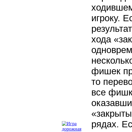
ходивше
игроку. Е
результат
хода «за
одноврем
нескольк
фишек пр
то перев
все фишк
оказавши
«закрыты
рядах. Ес