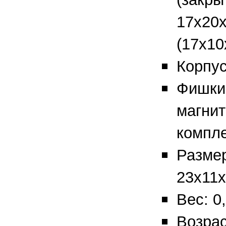
17х20х
(17х10
Корпус
Фишки 
магнит
компле
Размер
23х11х
Вес: 0,
Возрас