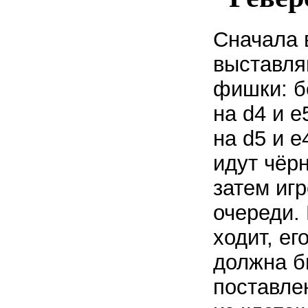
Сначала 
выставля
фишки: 
на d4 и e
на d5 и e
идут чёр
затем игр
очереди. 
ходит, е
должна б
поставле