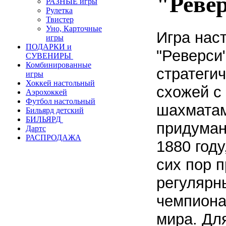
"Реве
РАЗНЫЕ игры
Рулетка
Твистер
Уно, Карточные
Игра нас
игры
ПОДАРКИ и
"Реверси
СУВЕНИРЫ
Комбинированные
стратеги
игры
Хоккей настольный
схожей с
Аэрохоккей
Футбол настольный
шахматам
Бильярд детский
БИЛЬЯРД
придуман
Дартс
РАСПРОДАЖА
1880 году
сих пор 
регулярн
чемпион
мира.
Дл