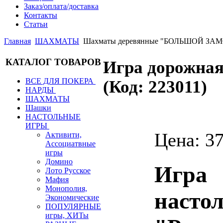
Заказ/оплата/доставка
Контакты
Статьи
Главная
ШАХМАТЫ
Шахматы деревянные "БОЛЬШОЙ ЗАМО
КАТАЛОГ ТОВАРОВ
Игра дорожна
ВСЕ ДЛЯ ПОКЕРА
(Код:
223011
)
НАРДЫ
ШАХМАТЫ
Шашки
НАСТОЛЬНЫЕ
ИГРЫ
Цена:
37
Активити,
Ассоциатвные
игры
Домино
Игра
Лото Русское
Мафия
Монополия,
насто
Экономические
ПОПУЛЯРНЫЕ
игры, ХИТы