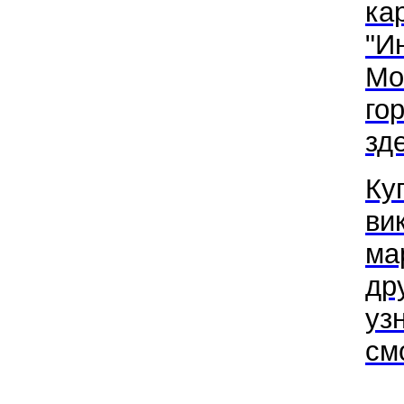
ка
"И
Мо
го
зде
Ку
ви
ма
др
уз
см