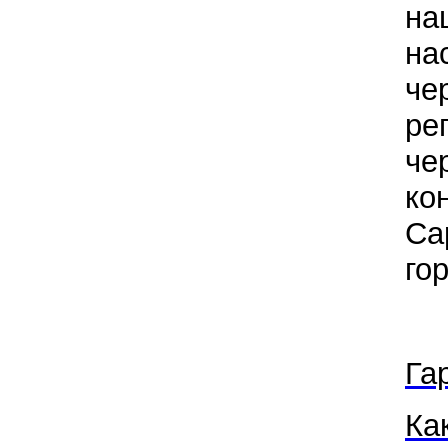
на
на
че
ре
че
ко
Са
го
Га
Ка