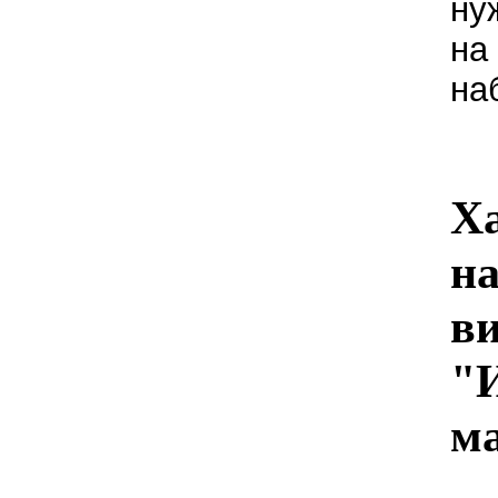
ну
на
на
Х
на
в
"
м