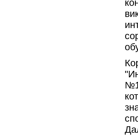
ко
ви
ин
со
об
Ко
"И
№1
ко
зн
сп
Да