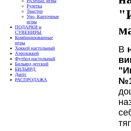
РАЗНЫЕ игры
Рулетка
"
Твистер
Уно, Карточные
игры
м
ПОДАРКИ и
СУВЕНИРЫ
Комбинированные
игры
В
Хоккей настольный
Аэрохоккей
ви
Футбол настольный
Бильярд детский
"И
БИЛЬЯРД
Дартс
№
РАСПРОДАЖА
до
на
се
тя