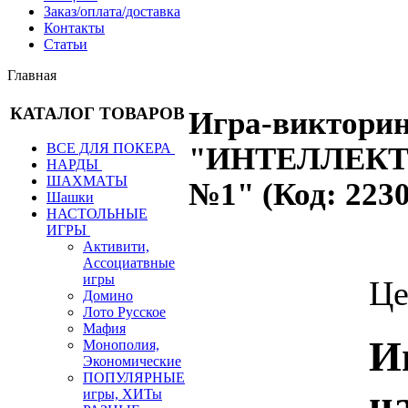
Заказ/оплата/доставка
Контакты
Статьи
Главная
КАТАЛОГ ТОВАРОВ
Игра-виктори
ВСЕ ДЛЯ ПОКЕРА
"ИНТЕЛЛЕК
НАРДЫ
ШАХМАТЫ
№1"
(Код:
223
Шашки
НАСТОЛЬНЫЕ
ИГРЫ
Активити,
Ассоциатвные
игры
Це
Домино
Лото Русское
Мафия
И
Монополия,
Экономические
ПОПУЛЯРНЫЕ
н
игры, ХИТы