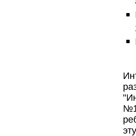
Ин
ра
"И
№1
ре
эт