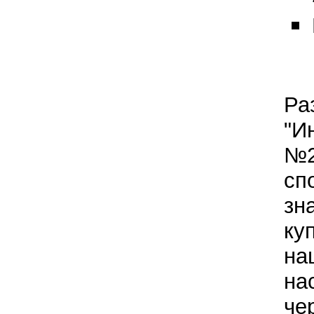
Ра
"И
№2
сп
зн
ку
на
на
че