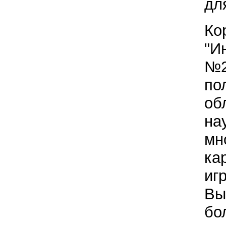
дл
Ко
"И
№2
по
об
на
мн
ка
иг
Вы
бо