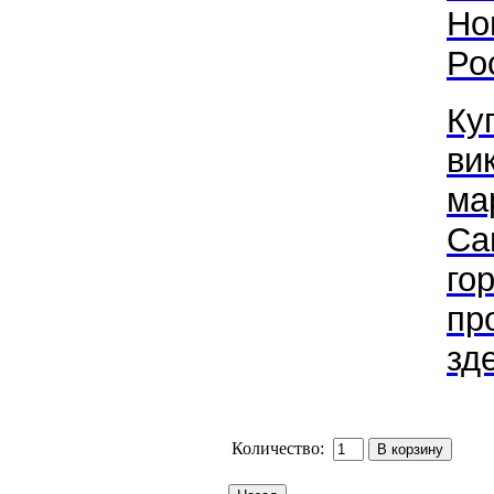
Но
Ро
Ку
ви
ма
Са
го
пр
зде
Количество: