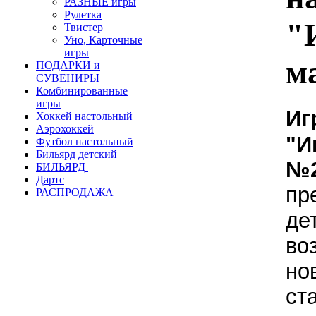
РАЗНЫЕ игры
Рулетка
"
Твистер
Уно, Карточные
игры
м
ПОДАРКИ и
СУВЕНИРЫ
Комбинированные
игры
Иг
Хоккей настольный
Аэрохоккей
"И
Футбол настольный
Бильярд детский
№
БИЛЬЯРД
Дартс
пр
РАСПРОДАЖА
де
во
но
ст