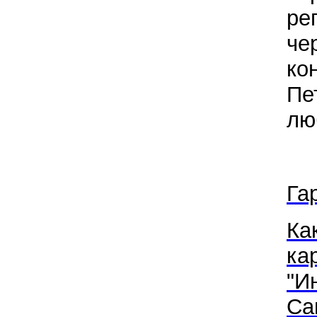
ре
че
ко
Пе
лю
Га
Ка
ка
"И
Са