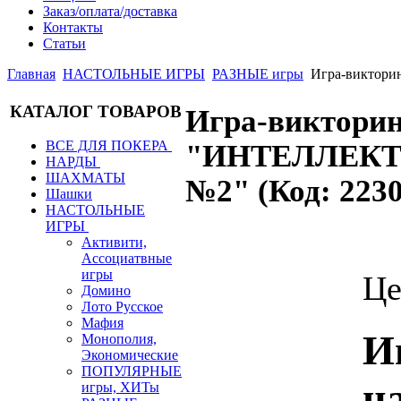
Заказ/оплата/доставка
Контакты
Статьи
Главная
НАСТОЛЬНЫЕ ИГРЫ
РАЗНЫЕ игры
Игра-викто
КАТАЛОГ ТОВАРОВ
Игра-виктори
ВСЕ ДЛЯ ПОКЕРА
"ИНТЕЛЛЕК
НАРДЫ
ШАХМАТЫ
№2"
(Код:
223
Шашки
НАСТОЛЬНЫЕ
ИГРЫ
Активити,
Ассоциатвные
игры
Це
Домино
Лото Русское
Мафия
И
Монополия,
Экономические
ПОПУЛЯРНЫЕ
н
игры, ХИТы