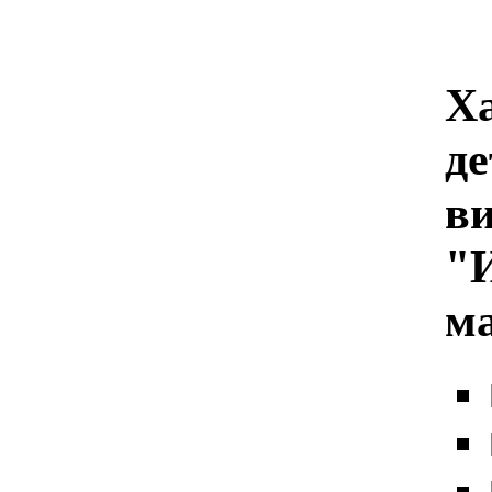
Х
де
в
"
м